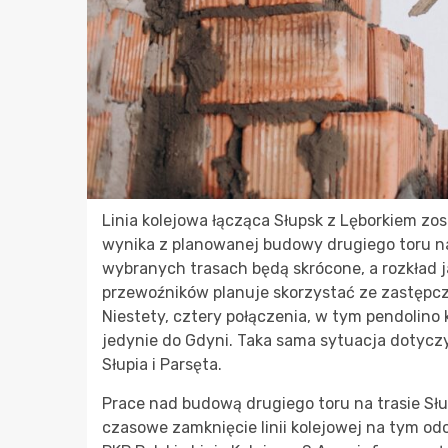
Linia kolejowa łącząca Słupsk z Lęborkiem zo
wynika z planowanej budowy drugiego toru na t
wybranych trasach będą skrócone, a rozkład 
przewoźników planuje skorzystać ze zastępcze
Niestety, cztery połączenia, w tym pendolin
jedynie do Gdyni. Taka sama sytuacja dotyc
Słupia i Parsęta.
Prace nad budową drugiego toru na trasie Sł
czasowe zamknięcie linii kolejowej na tym od