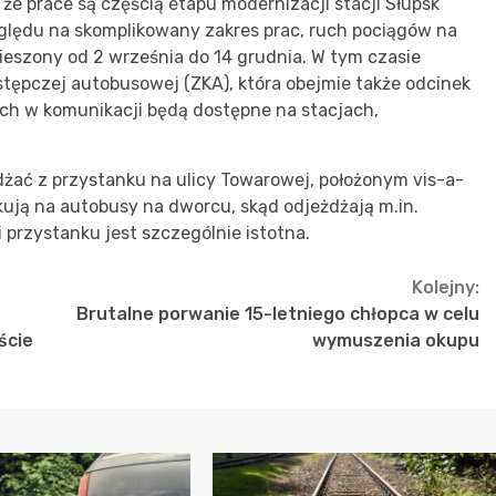
 że prace są częścią etapu modernizacji stacji Słupsk
względu na skomplikowany zakres prac, ruch pociągów na
wieszony od 2 września do 14 grudnia. W tym czasie
stępczej autobusowej (ZKA), która obejmie także odcinek
nach w komunikacji będą dostępne na stacjach,
żać z przystanku na ulicy Towarowej, położonym vis-a-
kują na autobusy na dworcu, skąd odjeżdżają m.in.
i przystanku jest szczególnie istotna.
Kolejny:
Brutalne porwanie 15-letniego chłopca w celu
ście
wymuszenia okupu