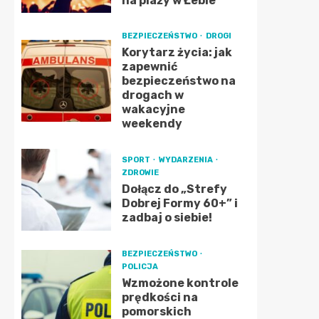
na plaży w Łebie
BEZPIECZEŃSTWO
DROGI
Korytarz życia: jak
zapewnić
bezpieczeństwo na
drogach w
wakacyjne
weekendy
SPORT
WYDARZENIA
ZDROWIE
Dołącz do „Strefy
Dobrej Formy 60+” i
zadbaj o siebie!
BEZPIECZEŃSTWO
POLICJA
Wzmożone kontrole
prędkości na
pomorskich