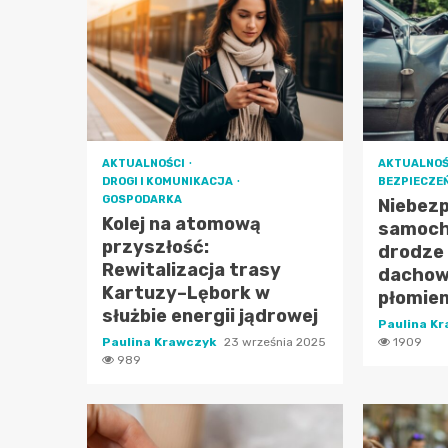
AKTUALNOŚCI
AKTUALNOŚ
DROGI I KOMUNIKACJA
BEZPIECZE
GOSPODARKA
Niebez
Kolej na atomową
samoch
przyszłość:
drodze 
Rewitalizacja trasy
dachowa
Kartuzy–Lębork w
płomie
służbie energii jądrowej
Paulina K
Paulina Krawczyk
23 września 2025
1909
989