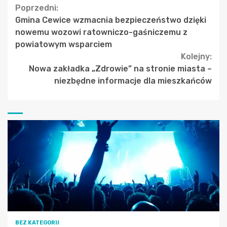
Continue
Poprzedni:
Gmina Cewice wzmacnia bezpieczeństwo dzięki
Reading
nowemu wozowi ratowniczo-gaśniczemu z
powiatowym wsparciem
Kolejny:
Nowa zakładka „Zdrowie” na stronie miasta –
niezbędne informacje dla mieszkańców
BEZ KATEGORII