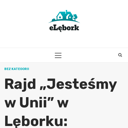
Skip
to
content
PRIMARY
MENU
BEZ KATEGORII
Rajd „Jesteśmy
w Unii” w
Lęborku: