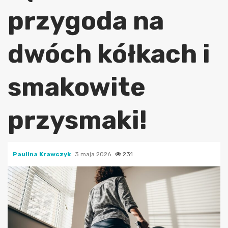
przygoda na
dwóch kółkach i
smakowite
przysmaki!
Paulina Krawczyk
3 maja 2026
231