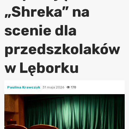
„Shreka” na
scenie dla
przedszkolaków
w Lęborku
Paulina Krawczyk
31 maja 2026
178