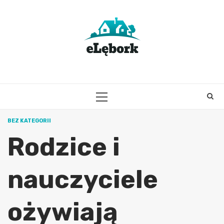
Skip
to
content
PRIMARY
MENU
BEZ KATEGORII
Rodzice i
nauczyciele
ożywiają