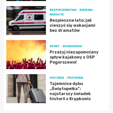
BEZPIECZEŃSTWO
RODZINA
WAKACJE
Bezpieczne lato: jak
cieszyć się wakacjami
bez dramatów
SPORT
WYDARZENIA
Przeżyj niezapomniany
spływ kajakowy z OSP
Pogorszewo!
HISTORIA
PRZYRODA
Tajemnice dębu
„Świętopełka”:
najstarszy świadek
historii z Krępkowic