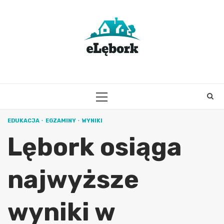
Skip
to
content
PRIMARY
MENU
EDUKACJA
EGZAMINY
WYNIKI
Lębork osiąga
najwyższe
wyniki w