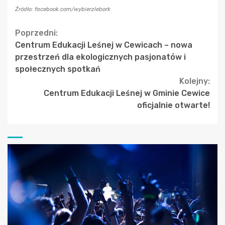
Źródło: facebook.com/wybierzlebork
Continue
Poprzedni:
Centrum Edukacji Leśnej w Cewicach – nowa
Reading
przestrzeń dla ekologicznych pasjonatów i
społecznych spotkań
Kolejny:
Centrum Edukacji Leśnej w Gminie Cewice
oficjalnie otwarte!