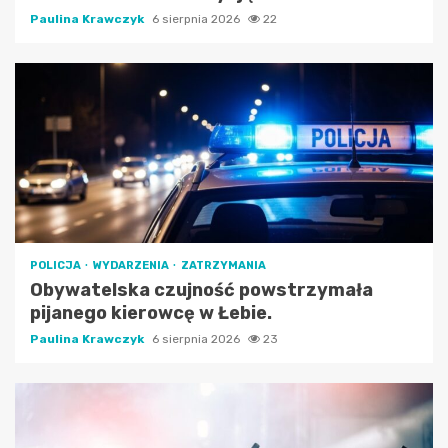
Paulina Krawczyk
6 sierpnia 2026
22
POLICJA
WYDARZENIA
ZATRZYMANIA
Obywatelska czujność powstrzymała
pijanego kierowcę w Łebie.
Paulina Krawczyk
6 sierpnia 2026
23