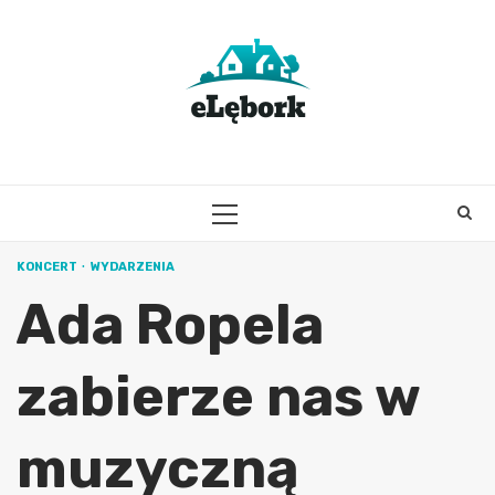
Skip
to
content
PRIMARY
MENU
KONCERT
WYDARZENIA
Ada Ropela
zabierze nas w
muzyczną