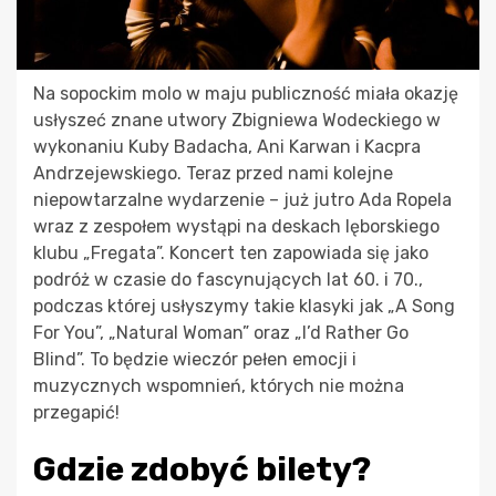
Na sopockim molo w maju publiczność miała okazję
usłyszeć znane utwory Zbigniewa Wodeckiego w
wykonaniu Kuby Badacha, Ani Karwan i Kacpra
Andrzejewskiego. Teraz przed nami kolejne
niepowtarzalne wydarzenie – już jutro Ada Ropela
wraz z zespołem wystąpi na deskach lęborskiego
klubu „Fregata”. Koncert ten zapowiada się jako
podróż w czasie do fascynujących lat 60. i 70.,
podczas której usłyszymy takie klasyki jak „A Song
For You”, „Natural Woman” oraz „I’d Rather Go
Blind”. To będzie wieczór pełen emocji i
muzycznych wspomnień, których nie można
przegapić!
Gdzie zdobyć bilety?