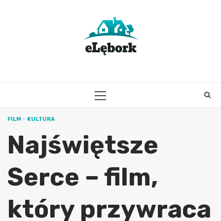
Skip
to
content
PRIMARY
MENU
FILM
KULTURA
Najświętsze
Serce – film,
który przywraca