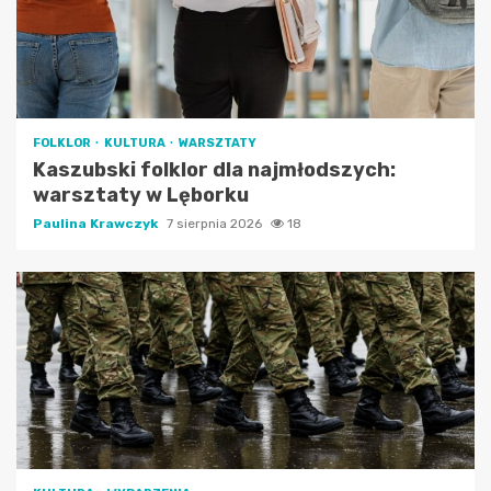
FOLKLOR
KULTURA
WARSZTATY
Kaszubski folklor dla najmłodszych:
warsztaty w Lęborku
Paulina Krawczyk
7 sierpnia 2026
18