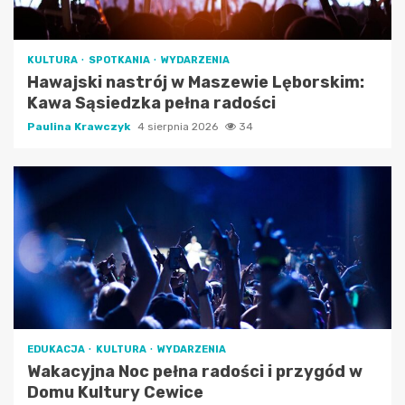
KULTURA
SPOTKANIA
WYDARZENIA
Hawajski nastrój w Maszewie Lęborskim:
Kawa Sąsiedzka pełna radości
Paulina Krawczyk
4 sierpnia 2026
34
EDUKACJA
KULTURA
WYDARZENIA
Wakacyjna Noc pełna radości i przygód w
Domu Kultury Cewice