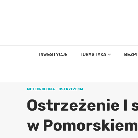
Skip
to
content
INWESTYCJE
TURYSTYKA
BEZP
METEOROLOGIA
OSTRZEŻENIA
Ostrzeżenie I 
w Pomorskie