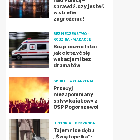
nad Polską –
sprawdź, czy jesteś
w strefie
zagrożenia!
BEZPIECZEŃSTWO
RODZINA
WAKACJE
Bezpieczne lato:
jak cieszyć się
wakacjami bez
dramatów
SPORT
WYDARZENIA
Przeżyj
niezapomniany
spływ kajakowy z
OSP Pogorszewo!
HISTORIA
PRZYRODA
Tajemnice dębu
„Świętopełka”: