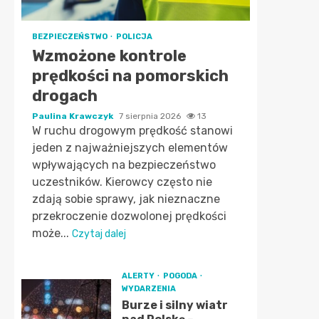
BEZPIECZEŃSTWO
POLICJA
Wzmożone kontrole
prędkości na pomorskich
drogach
Paulina Krawczyk
7 sierpnia 2026
13
W ruchu drogowym prędkość stanowi
jeden z najważniejszych elementów
wpływających na bezpieczeństwo
uczestników. Kierowcy często nie
zdają sobie sprawy, jak nieznaczne
przekroczenie dozwolonej prędkości
może...
Czytaj dalej
ALERTY
POGODA
WYDARZENIA
Burze i silny wiatr