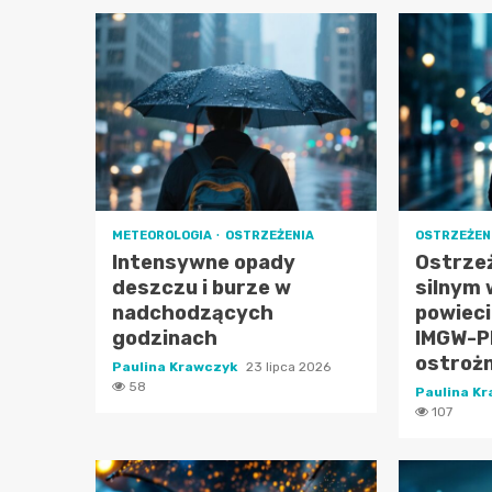
METEOROLOGIA
OSTRZEŻENIA
OSTRZEŻEN
Intensywne opady
Ostrze
deszczu i burze w
silnym
nadchodzących
powieci
godzinach
IMGW-PI
ostroż
Paulina Krawczyk
23 lipca 2026
58
Paulina K
107