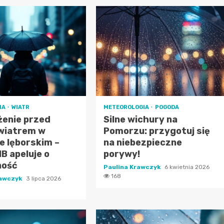
IA
WIATR
METEOROLOGIA
POGODA
żenie przed
Silne wichury na
 wiatrem w
Pomorzu: przygotuj się
e lęborskim –
na niebezpieczne
B apeluje o
porywy!
ność
Paulina Krawczyk
6 kwietnia 2026
168
rawczyk
3 lipca 2026