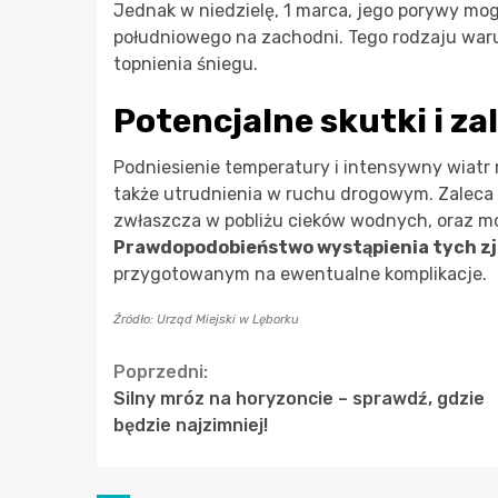
Jednak w niedzielę, 1 marca, jego porywy mo
południowego na zachodni. Tego rodzaju war
topnienia śniegu.
Potencjalne skutki i za
Podniesienie temperatury i intensywny wiatr 
także utrudnienia w ruchu drogowym. Zaleca
zwłaszcza w pobliżu cieków wodnych, oraz m
Prawdopodobieństwo wystąpienia tych zja
przygotowanym na ewentualne komplikacje.
Źródło: Urząd Miejski w Lęborku
Continue
Poprzedni:
Silny mróz na horyzoncie – sprawdź, gdzie
Reading
będzie najzimniej!