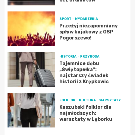
SPORT
WYDARZENIA
Przeżyj niezapomniany
spływ kajakowy z OSP
Pogorszewo!
HISTORIA
PRZYRODA
Tajemnice dębu
„Świętopełka”:
najstarszy świadek
historii z Krępkowic
FOLKLOR
KULTURA
WARSZTATY
Kaszubski folklor dla
najmłodszych:
warsztaty w Lęborku