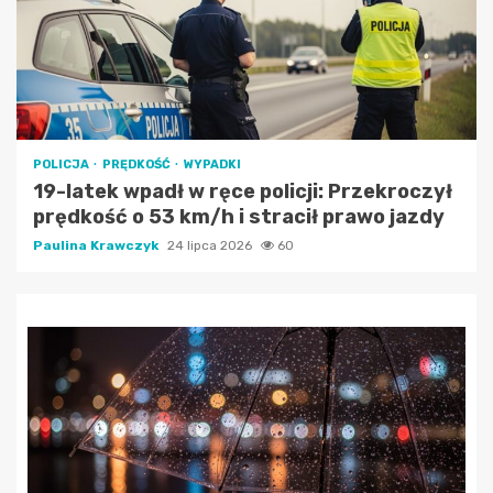
POLICJA
PRĘDKOŚĆ
WYPADKI
19-latek wpadł w ręce policji: Przekroczył
prędkość o 53 km/h i stracił prawo jazdy
Paulina Krawczyk
24 lipca 2026
60