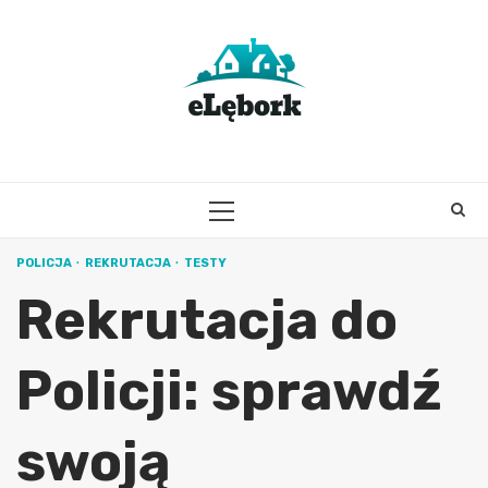
Skip
to
content
PRIMARY
MENU
POLICJA
REKRUTACJA
TESTY
Rekrutacja do
Policji: sprawdź
swoją