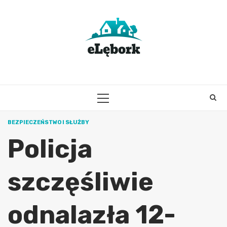
Skip
to
content
PRIMARY
MENU
BEZPIECZEŃSTWO I SŁUŻBY
Policja
szczęśliwie
odnalazła 12-