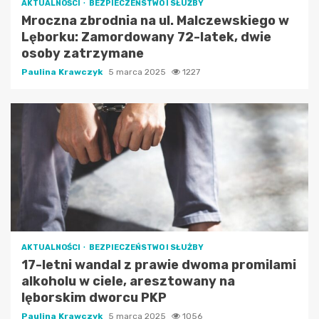
AKTUALNOŚCI
BEZPIECZEŃSTWO I SŁUŻBY
Mroczna zbrodnia na ul. Malczewskiego w
Lęborku: Zamordowany 72-latek, dwie
osoby zatrzymane
Paulina Krawczyk
5 marca 2025
1227
AKTUALNOŚCI
BEZPIECZEŃSTWO I SŁUŻBY
17-letni wandal z prawie dwoma promilami
alkoholu w ciele, aresztowany na
lęborskim dworcu PKP
Paulina Krawczyk
5 marca 2025
1056