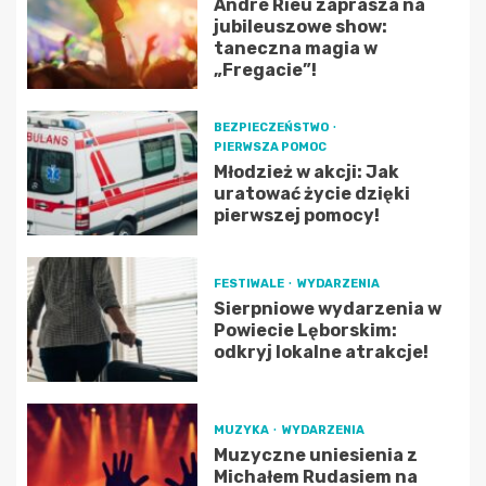
André Rieu zaprasza na
jubileuszowe show:
taneczna magia w
„Fregacie”!
BEZPIECZEŃSTWO
PIERWSZA POMOC
Młodzież w akcji: Jak
uratować życie dzięki
pierwszej pomocy!
FESTIWALE
WYDARZENIA
Sierpniowe wydarzenia w
Powiecie Lęborskim:
odkryj lokalne atrakcje!
MUZYKA
WYDARZENIA
Muzyczne uniesienia z
Michałem Rudasiem na