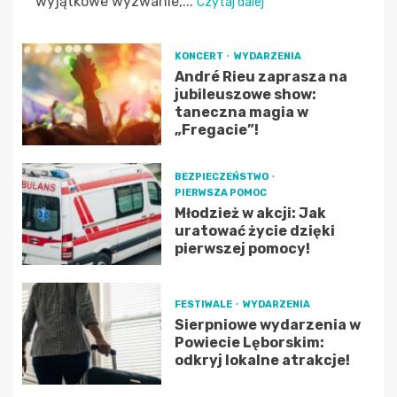
wyjątkowe wyzwanie,...
Czytaj dalej
KONCERT
WYDARZENIA
André Rieu zaprasza na
jubileuszowe show:
taneczna magia w
„Fregacie”!
BEZPIECZEŃSTWO
PIERWSZA POMOC
Młodzież w akcji: Jak
uratować życie dzięki
pierwszej pomocy!
FESTIWALE
WYDARZENIA
Sierpniowe wydarzenia w
Powiecie Lęborskim:
odkryj lokalne atrakcje!