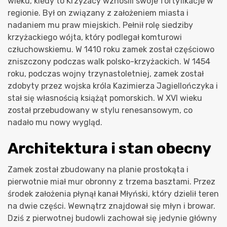
wieku, kiedy to Krzyżacy wznosili swoje fortyfikacje w
regionie. Był on związany z założeniem miasta i
nadaniem mu praw miejskich. Pełnił rolę siedziby
krzyżackiego wójta, który podlegał komturowi
człuchowskiemu. W 1410 roku zamek został częściowo
zniszczony podczas walk polsko-krzyżackich. W 1454
roku, podczas wojny trzynastoletniej, zamek został
zdobyty przez wojska króla Kazimierza Jagiellończyka i
stał się własnością książąt pomorskich. W XVI wieku
został przebudowany w stylu renesansowym, co
nadało mu nowy wygląd.
Architektura i stan obecny
Zamek został zbudowany na planie prostokąta i
pierwotnie miał mur obronny z trzema basztami. Przez
środek założenia płynął kanał Młyński, który dzielił teren
na dwie części. Wewnątrz znajdował się młyn i browar.
Dziś z pierwotnej budowli zachował się jedynie główny