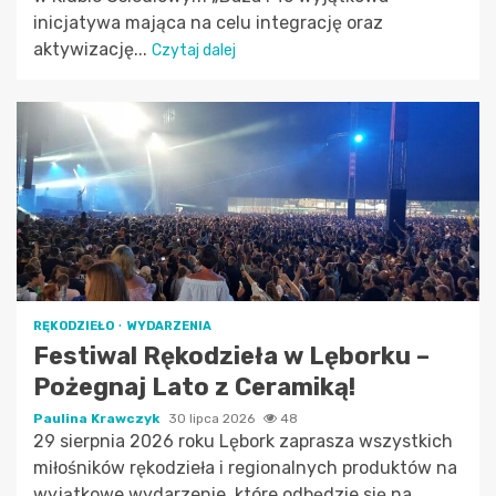
inicjatywa mająca na celu integrację oraz
aktywizację...
Czytaj dalej
RĘKODZIEŁO
WYDARZENIA
Festiwal Rękodzieła w Lęborku –
Pożegnaj Lato z Ceramiką!
Paulina Krawczyk
30 lipca 2026
48
29 sierpnia 2026 roku Lębork zaprasza wszystkich
miłośników rękodzieła i regionalnych produktów na
wyjątkowe wydarzenie, które odbędzie się na