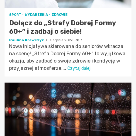
SPORT
WYDARZENIA
ZDROWIE
Dołącz do „Strefy Dobrej Formy
60+” i zadbaj o siebie!
Paulina Krawczyk
8 sierpnia 2026
7
Nowa inicjatywa skierowana do seniorów wkracza
na scenę! „Strefa Dobrej Formy 60+” to wyjątkowa
okazja, aby zadbać o swoje zdrowie i kondycję w
przyjaznej atmosferze....
Czytaj dalej