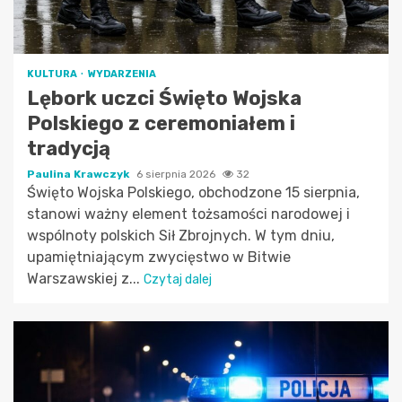
KULTURA
WYDARZENIA
Lębork uczci Święto Wojska
Polskiego z ceremoniałem i
tradycją
Paulina Krawczyk
6 sierpnia 2026
32
Święto Wojska Polskiego, obchodzone 15 sierpnia,
stanowi ważny element tożsamości narodowej i
wspólnoty polskich Sił Zbrojnych. W tym dniu,
upamiętniającym zwycięstwo w Bitwie
Warszawskiej z...
Czytaj dalej