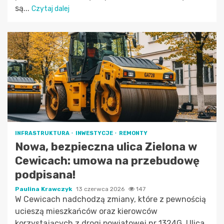
są...
Czytaj dalej
INFRASTRUKTURA
INWESTYCJE
REMONTY
Nowa, bezpieczna ulica Zielona w
Cewicach: umowa na przebudowę
podpisana!
Paulina Krawczyk
13 czerwca 2026
147
W Cewicach nadchodzą zmiany, które z pewnością
ucieszą mieszkańców oraz kierowców
korzystających z drogi powiatowej nr 1324G. Ulica