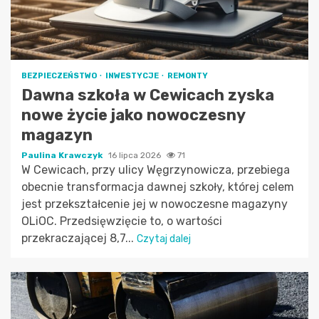
BEZPIECZEŃSTWO
INWESTYCJE
REMONTY
Dawna szkoła w Cewicach zyska
nowe życie jako nowoczesny
magazyn
Paulina Krawczyk
16 lipca 2026
71
W Cewicach, przy ulicy Węgrzynowicza, przebiega
obecnie transformacja dawnej szkoły, której celem
jest przekształcenie jej w nowoczesne magazyny
OLiOC. Przedsięwzięcie to, o wartości
przekraczającej 8,7...
Czytaj dalej