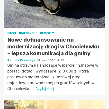
DROGI
INWESTYCJE
REMONTY
Nowe dofinansowanie na
modernizację drogi w Chocielewku
– lepsza komunikacja dla gminy
Paulina Krawczyk
14 lipca 2026
78
Gmina otrzymała znaczące wsparcie finansowe w
postaci dotacji wynoszącej 210 000 zł, która
posłuży do modernizacji kluczowej drogi
dojazdowej prowadzącej do gruntów rolnych w
Chocielewku....
Czytaj dalej