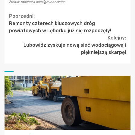
Źródło: facebook.com/gminacewice
Continue
Poprzedni:
Remonty czterech kluczowych dróg
Reading
powiatowych w Lęborku już się rozpoczęły!
Kolejny:
Lubowidz zyskuje nową sieć wodociągową i
piękniejszą skarpę!