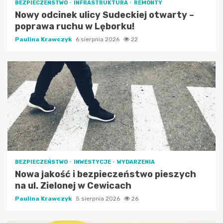
BEZPIECZEŃSTWO
INFRASTRUKTURA
REMONTY
Nowy odcinek ulicy Sudeckiej otwarty –
poprawa ruchu w Lęborku!
Paulina Krawczyk
6 sierpnia 2026
22
BEZPIECZEŃSTWO
INWESTYCJE
WYDARZENIA
Nowa jakość i bezpieczeństwo pieszych
na ul. Zielonej w Cewicach
Paulina Krawczyk
5 sierpnia 2026
26