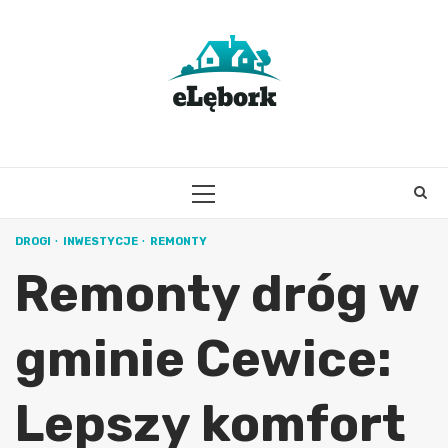
Skip
to
content
PRIMARY
MENU
DROGI
INWESTYCJE
REMONTY
Remonty dróg w
gminie Cewice:
Lepszy komfort