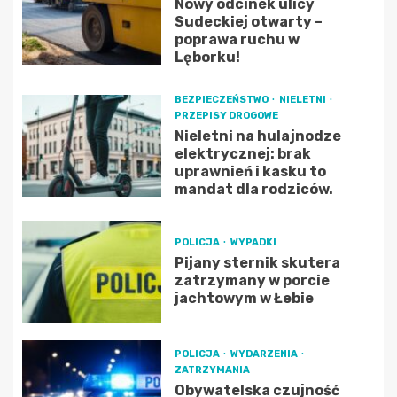
Nowy odcinek ulicy
Sudeckiej otwarty –
poprawa ruchu w
Lęborku!
BEZPIECZEŃSTWO
NIELETNI
PRZEPISY DROGOWE
Nieletni na hulajnodze
elektrycznej: brak
uprawnień i kasku to
mandat dla rodziców.
POLICJA
WYPADKI
Pijany sternik skutera
zatrzymany w porcie
jachtowym w Łebie
POLICJA
WYDARZENIA
ZATRZYMANIA
Obywatelska czujność