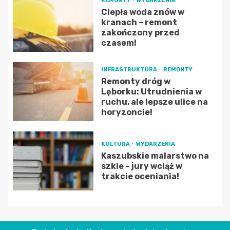
REMONTY
WYDARZENIA
Ciepła woda znów w
kranach – remont
zakończony przed
czasem!
INFRASTRUKTURA
REMONTY
Remonty dróg w
Lęborku: Utrudnienia w
ruchu, ale lepsze ulice na
horyzoncie!
KULTURA
WYDARZENIA
Kaszubskie malarstwo na
szkle – jury wciąż w
trakcie oceniania!