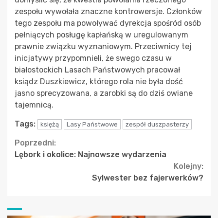
zespołu wywołała znaczne kontrowersje. Członków
tego zespołu ma powoływać dyrekcja spośród osób
pełniących posługę kapłańską w uregulowanym
prawnie związku wyznaniowym. Przeciwnicy tej
inicjatywy przypomnieli, że swego czasu w
białostockich Lasach Państwowych pracował
ksiądz Duszkiewicz, którego rola nie była dość
jasno sprecyzowana, a zarobki są do dziś owiane
tajemnicą.
Tags:
księżą
Lasy Państwowe
zespół duszpasterzy
Continue
Poprzedni:
Lębork i okolice: Najnowsze wydarzenia
Reading
Kolejny:
Sylwester bez fajerwerków?