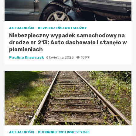
AKTUALNOŚCI
BEZPIECZEŃSTWO I SŁUŻBY
Niebezpieczny wypadek samochodowy na
drodze nr 213: Auto dachowało i stanęło w
płomieniach
Paulina Krawczyk
6 kwietnia 2025
1899
AKTUALNOŚCI
BUDOWNICTWO I INWESTYCJE