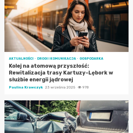
AKTUALNOŚCI
DROGI I KOMUNIKACJA
GOSPODARKA
Kolej na atomową przyszłość:
Rewitalizacja trasy Kartuzy–Lębork w
służbie energii jądrowej
Paulina Krawczyk
23 września 2025
978