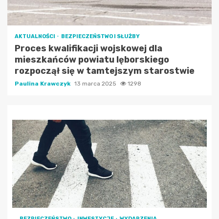
AKTUALNOŚCI
BEZPIECZEŃSTWO I SŁUŻBY
Proces kwalifikacji wojskowej dla
mieszkańców powiatu lęborskiego
rozpoczął się w tamtejszym starostwie
Paulina Krawczyk
13 marca 2025
1298
BEZPIECZEŃSTWO
INWESTYCJE
WYDARZENIA