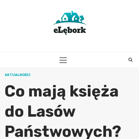
Skip
to
content
PRIMARY
MENU
AKTUALNOŚCI
Co mają księża
do Lasów
Państwowych?