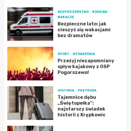
BEZPIECZEŃSTWO
RODZINA
WAKACJE
Bezpieczne lato: jak
cieszyć się wakacjami
bez dramatów
SPORT
WYDARZENIA
Przeżyj niezapomniany
spływ kajakowy z OSP
Pogorszewo!
HISTORIA
PRZYRODA
Tajemnice dębu
„Świętopełka”:
najstarszy świadek
historii z Krępkowic