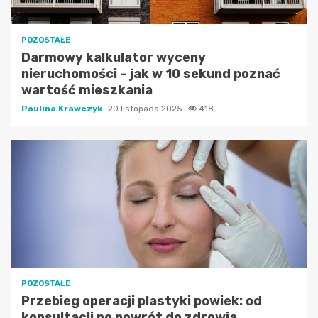
POZOSTAŁE
Darmowy kalkulator wyceny
nieruchomości – jak w 10 sekund poznać
wartość mieszkania
Paulina Krawczyk
20 listopada 2025
418
POZOSTAŁE
Przebieg operacji plastyki powiek: od
konsultacji po powrót do zdrowia