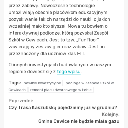
przez zabawę. Nowoczesne technologie
umożliwiają obecnie placówkom edukacyjnym
pozyskiwanie takich narzędzi do nauki, o jakich
wcześniej mało kto słyszał. Mowa tu bowiem o
interaktywnej podłodze, którą pozyskał Zespół
Szkół w Cewicach. Jest to tzw. „FunFloor”
zawierający zestaw gier oraz zabaw. Jest on
przeznaczony dla uczniów klas I-III.
O innych inwestycjach budowlanych w naszym
regionie dowiesz się z
tego wpisu
.
Tags:
nowinki inwestycyjne
podłoga w Zespole Szkół w
Cewicach
remont placu dworcowego w Łebie
Continue
Poprzedni:
Czy Trasą Kaszubską pojedziemy już w grudniu?
Reading
Kolejny:
Gmina Cewice nie będzie miała gazu