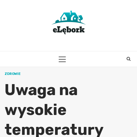
Skip
to
content
PRIMARY
MENU
ZDROWIE
Uwaga na
wysokie
temperatury