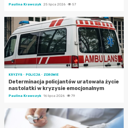
Paulina Krawczyk
25 lipca 2026
57
KRYZYS
POLICJA
ZDROWIE
Determinacja policjantów uratowała życie
nastolatki w kryzysie emocjonalnym
Paulina Krawczyk
16 lipca 2026
79