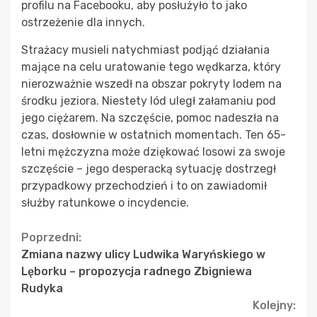
profilu na Facebooku, aby posłużyło to jako
ostrzeżenie dla innych.
Strażacy musieli natychmiast podjąć działania
mające na celu uratowanie tego wędkarza, który
nierozważnie wszedł na obszar pokryty lodem na
środku jeziora. Niestety lód uległ załamaniu pod
jego ciężarem. Na szczęście, pomoc nadeszła na
czas, dosłownie w ostatnich momentach. Ten 65-
letni mężczyzna może dziękować losowi za swoje
szczęście – jego desperacką sytuację dostrzegł
przypadkowy przechodzień i to on zawiadomił
służby ratunkowe o incydencie.
Continue
Poprzedni:
Zmiana nazwy ulicy Ludwika Waryńskiego w
Reading
Lęborku – propozycja radnego Zbigniewa
Rudyka
Kolejny: