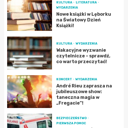
KULTURA
LITERATURA
WYDARZENIA
Nowe książki w Lęborku
na Światowy Dzień
Książki!
KULTURA
WYDARZENIA
Wakacyjne wyzwanie
czytelnicze – sprawdź,
co warto przeczytać!
KONCERT
WYDARZENIA
André Rieu zaprasza na
jubileuszowe show:
taneczna magia w
„Fregacie”!
BEZPIECZEŃSTWO
PIERWSZA POMOC