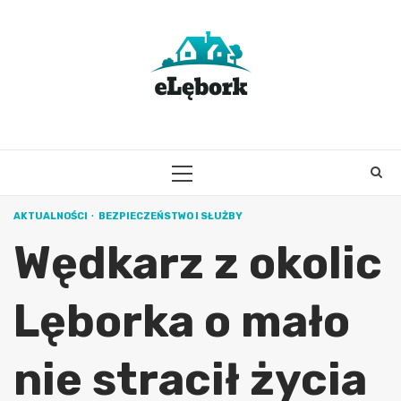
Skip
to
content
PRIMARY
MENU
AKTUALNOŚCI
BEZPIECZEŃSTWO I SŁUŻBY
Wędkarz z okolic
Lęborka o mało
nie stracił życia