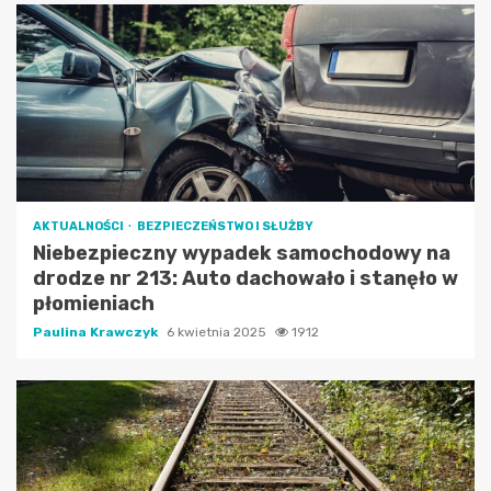
AKTUALNOŚCI
BEZPIECZEŃSTWO I SŁUŻBY
Niebezpieczny wypadek samochodowy na
drodze nr 213: Auto dachowało i stanęło w
płomieniach
Paulina Krawczyk
6 kwietnia 2025
1912