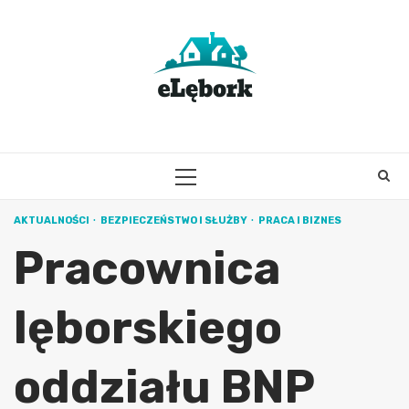
Skip
to
content
PRIMARY
MENU
AKTUALNOŚCI
BEZPIECZEŃSTWO I SŁUŻBY
PRACA I BIZNES
Pracownica
lęborskiego
oddziału BNP