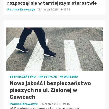
rozpoczął się w tamtejszym starostwie
Paulina Krawczyk
13 marca 2025
1298
BEZPIECZEŃSTWO
INWESTYCJE
WYDARZENIA
Nowa jakość i bezpieczeństwo
pieszych na ul. Zielonej w
Cewicach
Paulina Krawczyk
5 sierpnia 2026
15
W Cewicach rozpoczęto istotne prace