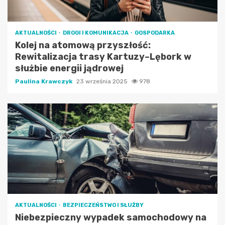
AKTUALNOŚCI
DROGI I KOMUNIKACJA
GOSPODARKA
Kolej na atomową przyszłość:
Rewitalizacja trasy Kartuzy–Lębork w
służbie energii jądrowej
Paulina Krawczyk
23 września 2025
978
AKTUALNOŚCI
BEZPIECZEŃSTWO I SŁUŻBY
Niebezpieczny wypadek samochodowy na