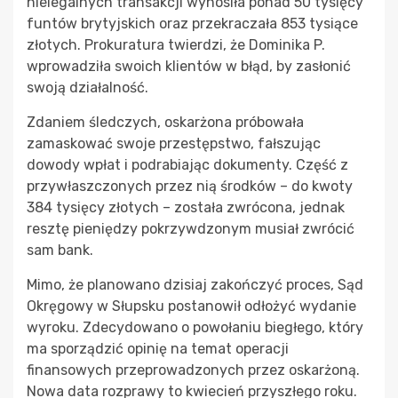
nielegalnych transakcji wynosiła ponad 50 tysięcy
funtów brytyjskich oraz przekraczała 853 tysiące
złotych. Prokuratura twierdzi, że Dominika P.
wprowadziła swoich klientów w błąd, by zasłonić
swoją działalność.
Zdaniem śledczych, oskarżona próbowała
zamaskować swoje przestępstwo, fałszując
dowody wpłat i podrabiając dokumenty. Część z
przywłaszczonych przez nią środków – do kwoty
384 tysięcy złotych – została zwrócona, jednak
resztę pieniędzy pokrzywdzonym musiał zwrócić
sam bank.
Mimo, że planowano dzisiaj zakończyć proces, Sąd
Okręgowy w Słupsku postanowił odłożyć wydanie
wyroku. Zdecydowano o powołaniu biegłego, który
ma sporządzić opinię na temat operacji
finansowych przeprowadzonych przez oskarżoną.
Nowa data rozprawy to kwiecień przyszłego roku.