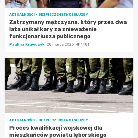
AKTUALNOŚCI
BEZPIECZEŃSTWO I SŁUŻBY
Zatrzymany mężczyzna, który przez dwa
lata unikał kary za znieważenie
funkcjonariusza publicznego
Paulina Krawczyk
28 marca 2025
1481
AKTUALNOŚCI
BEZPIECZEŃSTWO I SŁUŻBY
Proces kwalifikacji wojskowej dla
mieszkańców powiatu lęborskiego