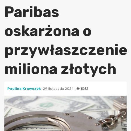
Paribas
oskarżona o
przywłaszczenie
miliona złotych
Paulina Krawczyk
29 listopada 2024
1062