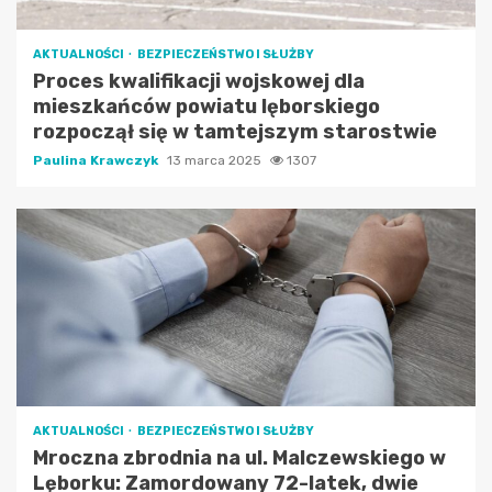
AKTUALNOŚCI
BEZPIECZEŃSTWO I SŁUŻBY
Proces kwalifikacji wojskowej dla
mieszkańców powiatu lęborskiego
rozpoczął się w tamtejszym starostwie
Paulina Krawczyk
13 marca 2025
1307
AKTUALNOŚCI
BEZPIECZEŃSTWO I SŁUŻBY
Mroczna zbrodnia na ul. Malczewskiego w
Lęborku: Zamordowany 72-latek, dwie