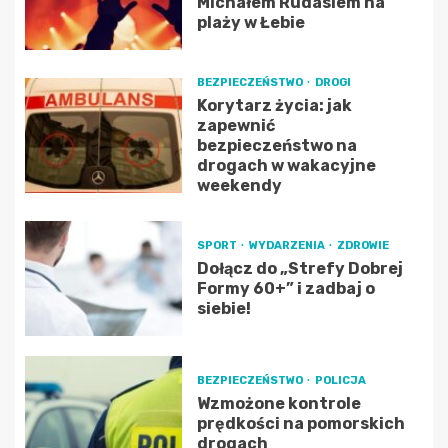
Michałem Rudasiem na
plaży w Łebie
BEZPIECZEŃSTWO
DROGI
Korytarz życia: jak
zapewnić
bezpieczeństwo na
drogach w wakacyjne
weekendy
SPORT
WYDARZENIA
ZDROWIE
Dołącz do „Strefy Dobrej
Formy 60+” i zadbaj o
siebie!
BEZPIECZEŃSTWO
POLICJA
Wzmożone kontrole
prędkości na pomorskich
drogach