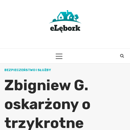
Skip
to
content
PRIMARY
MENU
BEZPIECZEŃSTWO I SŁUŻBY
Zbigniew G.
oskarżony o
trzykrotne