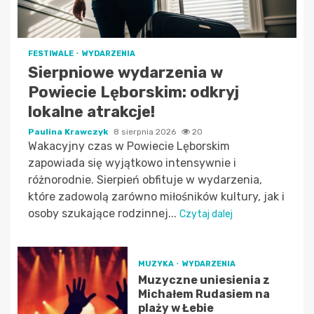
FESTIWALE
WYDARZENIA
Sierpniowe wydarzenia w
Powiecie Lęborskim: odkryj
lokalne atrakcje!
Paulina Krawczyk
8 sierpnia 2026
20
Wakacyjny czas w Powiecie Lęborskim
zapowiada się wyjątkowo intensywnie i
różnorodnie. Sierpień obfituje w wydarzenia,
które zadowolą zarówno miłośników kultury, jak i
osoby szukające rodzinnej...
Czytaj dalej
MUZYKA
WYDARZENIA
Muzyczne uniesienia z
Michałem Rudasiem na
plaży w Łebie