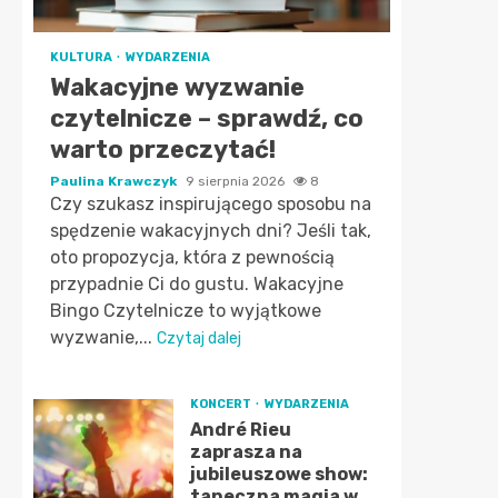
KULTURA
WYDARZENIA
Wakacyjne wyzwanie
czytelnicze – sprawdź, co
warto przeczytać!
Paulina Krawczyk
9 sierpnia 2026
8
Czy szukasz inspirującego sposobu na
spędzenie wakacyjnych dni? Jeśli tak,
oto propozycja, która z pewnością
przypadnie Ci do gustu. Wakacyjne
Bingo Czytelnicze to wyjątkowe
wyzwanie,...
Czytaj dalej
KONCERT
WYDARZENIA
André Rieu
zaprasza na
jubileuszowe show:
taneczna magia w