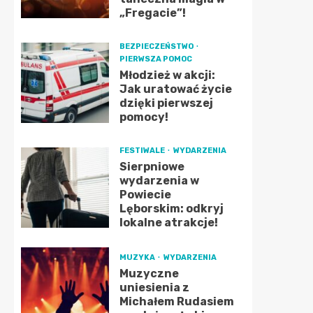
„Fregacie”!
BEZPIECZEŃSTWO
PIERWSZA POMOC
Młodzież w akcji:
Jak uratować życie
dzięki pierwszej
pomocy!
FESTIWALE
WYDARZENIA
Sierpniowe
wydarzenia w
Powiecie
Lęborskim: odkryj
lokalne atrakcje!
MUZYKA
WYDARZENIA
Muzyczne
uniesienia z
Michałem Rudasiem