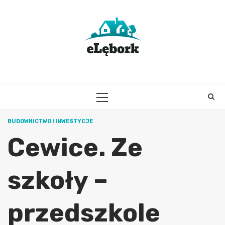
Skip
to
content
PRIMARY
MENU
BUDOWNICTWO I INWESTYCJE
Cewice. Ze
szkoły –
przedszkole