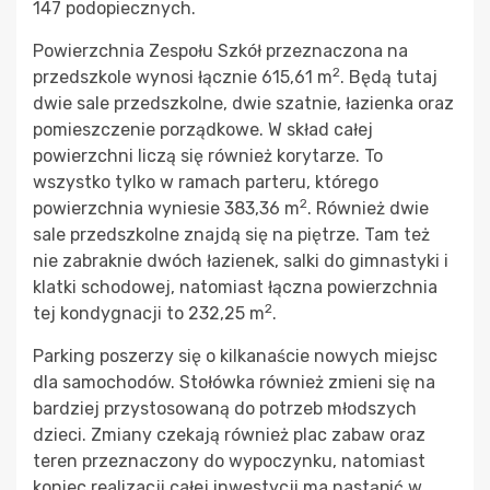
147 podopiecznych.
Powierzchnia Zespołu Szkół przeznaczona na
2
przedszkole wynosi łącznie 615,61 m
. Będą tutaj
dwie sale przedszkolne, dwie szatnie, łazienka oraz
pomieszczenie porządkowe. W skład całej
powierzchni liczą się również korytarze. To
wszystko tylko w ramach parteru, którego
2
powierzchnia wyniesie 383,36 m
. Również dwie
sale przedszkolne znajdą się na piętrze. Tam też
nie zabraknie dwóch łazienek, salki do gimnastyki i
klatki schodowej, natomiast łączna powierzchnia
2
tej kondygnacji to 232,25 m
.
Parking poszerzy się o kilkanaście nowych miejsc
dla samochodów. Stołówka również zmieni się na
bardziej przystosowaną do potrzeb młodszych
dzieci. Zmiany czekają również plac zabaw oraz
teren przeznaczony do wypoczynku, natomiast
koniec realizacji całej inwestycji ma nastąpić w