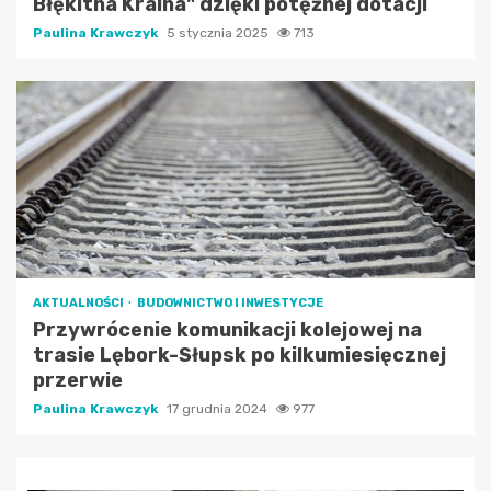
Błękitna Kraina" dzięki potężnej dotacji
Paulina Krawczyk
5 stycznia 2025
713
AKTUALNOŚCI
BUDOWNICTWO I INWESTYCJE
Przywrócenie komunikacji kolejowej na
trasie Lębork-Słupsk po kilkumiesięcznej
przerwie
Paulina Krawczyk
17 grudnia 2024
977