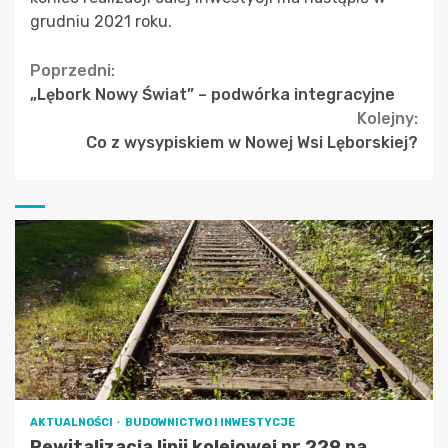
grudniu 2021 roku.
Continue
Poprzedni:
„Lębork Nowy Świat” – podwórka integracyjne
Reading
Kolejny:
Co z wysypiskiem w Nowej Wsi Lęborskiej?
AKTUALNOŚCI
BUDOWNICTWO I INWESTYCJE
Rewitalizacja linii kolejowej nr 229 na