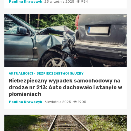
Paulina Krawczyk
23 września 2025
984
AKTUALNOŚCI
BEZPIECZEŃSTWO I SŁUŻBY
Niebezpieczny wypadek samochodowy na
drodze nr 213: Auto dachowało i stanęło w
płomieniach
Paulina Krawczyk
6 kwietnia 2025
1905