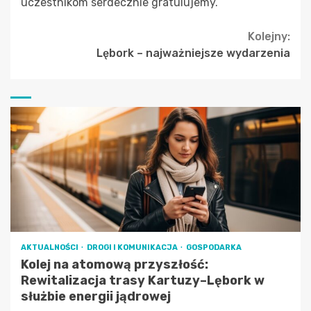
uczestnikom serdecznie gratulujemy.
Continue
Kolejny:
Lębork – najważniejsze wydarzenia
Reading
AKTUALNOŚCI
DROGI I KOMUNIKACJA
GOSPODARKA
Kolej na atomową przyszłość:
Rewitalizacja trasy Kartuzy–Lębork w
służbie energii jądrowej