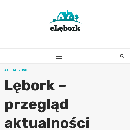
Skip
to
content
PRIMARY
MENU
AKTUALNOŚCI
Lębork –
przegląd
aktualności