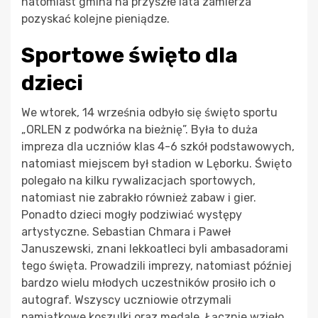
natomiast gmina na przyszłe lata zamierza
pozyskać kolejne pieniądze.
Sportowe święto dla
dzieci
We wtorek, 14 września odbyło się święto sportu
„ORLEN z podwórka na bieżnię”. Była to duża
impreza dla uczniów klas 4-6 szkół podstawowych,
natomiast miejscem był stadion w Lęborku. Święto
polegało na kilku rywalizacjach sportowych,
natomiast nie zabrakło również zabaw i gier.
Ponadto dzieci mogły podziwiać występy
artystyczne. Sebastian Chmara i Paweł
Januszewski, znani lekkoatleci byli ambasadorami
tego święta. Prowadzili imprezy, natomiast później
bardzo wielu młodych uczestników prosiło ich o
autograf. Wszyscy uczniowie otrzymali
pamiątkowe koszulki oraz medale. Łącznie wzięło