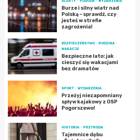
ALERTY
POGODA
WYDARZENIA
Burze i silny wiatr nad
Polską – sprawdź, czy
jesteś w strefie
zagrożenia!
BEZPIECZEŃSTWO
RODZINA
WAKACJE
Bezpieczne lato: jak
cieszyć się wakacjami
bez dramatów
SPORT
WYDARZENIA
Przeżyj niezapomniany
spływ kajakowy z OSP
Pogorszewo!
HISTORIA
PRZYRODA
Tajemnice dębu