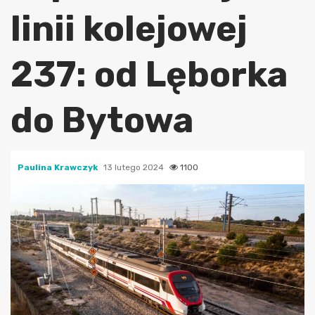
linii kolejowej
237: od Lęborka
do Bytowa
Paulina Krawczyk
13 lutego 2024
1100