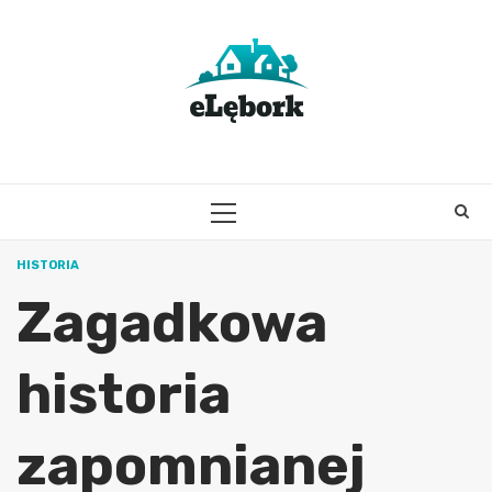
Skip
to
content
PRIMARY
MENU
HISTORIA
Zagadkowa
historia
zapomnianej