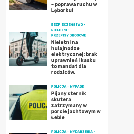
– poprawa ruchu w
Lęborku!
BEZPIECZEŃSTWO
NIELETNI
PRZEPISY DROGOWE
Nieletni na
hulajnodze
elektrycznej: brak
uprawnień i kasku
to mandat dla
rodziców.
POLICJA
WYPADKI
Pijany sternik
skutera
zatrzymany w
porcie jachtowym w
Łebie
POLICJA
WYDARZENIA