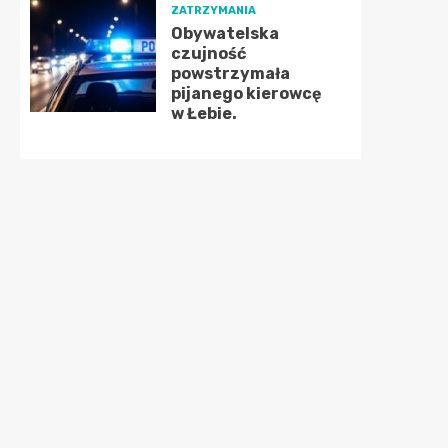
ZATRZYMANIA
Obywatelska
czujność
powstrzymała
pijanego kierowcę
w Łebie.