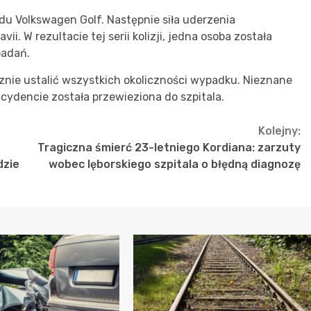
u Volkswagen Golf. Następnie siła uderzenia
i. W rezultacie tej serii kolizji, jedna osoba została
badań.
znie ustalić wszystkich okoliczności wypadku. Nieznane
incydencie została przewieziona do szpitala.
Kolejny:
Tragiczna śmierć 23-letniego Kordiana: zarzuty
dzie
wobec lęborskiego szpitala o błędną diagnozę