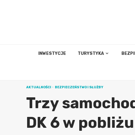
Skip
to
content
INWESTYCJE
TURYSTYKA
BEZP
AKTUALNOŚCI
BEZPIECZEŃSTWO I SŁUŻBY
Trzy samochod
DK 6 w pobliż