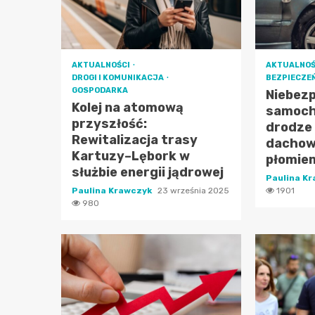
AKTUALNOŚCI
AKTUALNOŚ
DROGI I KOMUNIKACJA
BEZPIECZE
GOSPODARKA
Niebez
Kolej na atomową
samoch
przyszłość:
drodze 
Rewitalizacja trasy
dachowa
Kartuzy–Lębork w
płomie
służbie energii jądrowej
Paulina K
Paulina Krawczyk
23 września 2025
1901
980