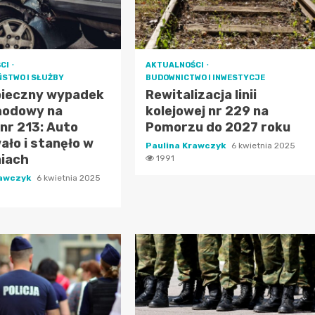
CI
AKTUALNOŚCI
ŃSTWO I SŁUŻBY
BUDOWNICTWO I INWESTYCJE
pieczny wypadek
Rewitalizacja linii
odowy na
kolejowej nr 229 na
nr 213: Auto
Pomorzu do 2027 roku
ło i stanęło w
Paulina Krawczyk
6 kwietnia 2025
niach
1991
rawczyk
6 kwietnia 2025