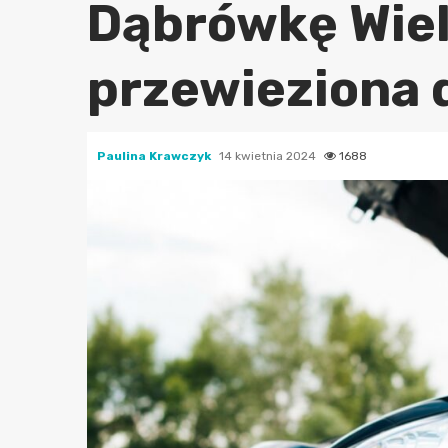
Dąbrówkę Wiel
przewieziona d
Paulina Krawczyk
14 kwietnia 2024
1688