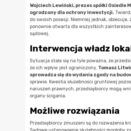
Wojciech Lewiński, prezes spółki Osiedle Ml
ogrodzony dla ochrony inwestycji.
Twierdz
do swoich posesji. Niemniej jednak, obiecuje
ponownie otwarta dla wszystkich zainteresow
sądowej.
Interwencja władz lok
Sytuacja stała się na tyle poważna, że przeds
że ich wpływ jest ograniczony.
Tomasz Litwin
sprowadza się do wydania zgody na budo
sprawie. Kwestia służebności gruntowej pozo
naruszeń prawnych, przedsiębiorcy mogą wni
organy ścigania.
Możliwe rozwiązania
Przedsiębiorcy zmuszeni są do rozważenia kr
Sądowe ustanowienie służebności mogłoby zap