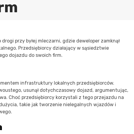
irm
drogi przy byłej mleczarni, gdzie deweloper zamknął
lnego. Przedsiębiorcy działający w sąsiedztwie
ego dojazdu do swoich firm.
ementem infrastruktury lokalnych przedsiębiorców.
rzywoustego, usunął dotychczasowy dojazd, argumentując,
a. Choć przedsiębiorcy korzystali z tego przejazdu na
dużycia, takie jak tworzenie nielegalnych wjazdów i
wego.
a