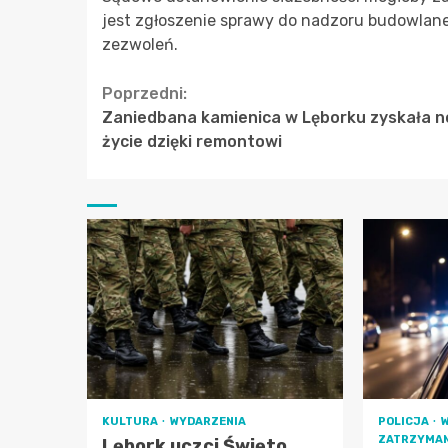
jest zgłoszenie sprawy do nadzoru budowlan
zezwoleń.
Continue
Poprzedni:
Zaniedbana kamienica w Lęborku zyskała 
Reading
życie dzięki remontowi
KULTURA
WYDARZENIA
POLICJA
ZATRZYMAN
Lębork uczci Święto