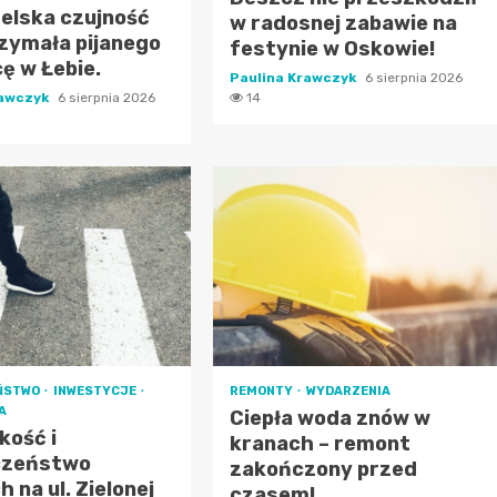
elska czujność
w radosnej zabawie na
zymała pijanego
festynie w Oskowie!
ę w Łebie.
Paulina Krawczyk
6 sierpnia 2026
rawczyk
6 sierpnia 2026
14
ŃSTWO
INWESTYCJE
REMONTY
WYDARZENIA
A
Ciepła woda znów w
kość i
kranach – remont
czeństwo
zakończony przed
 na ul. Zielonej
czasem!