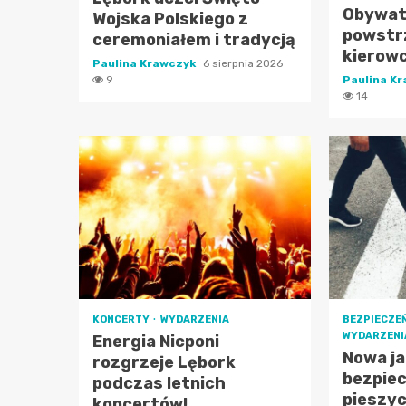
Obywat
Wojska Polskiego z
powstr
ceremoniałem i tradycją
kierowc
Paulina Krawczyk
6 sierpnia 2026
9
Paulina K
14
KONCERTY
WYDARZENIA
BEZPIECZE
WYDARZENI
Energia Nicponi
Nowa ja
rozgrzeje Lębork
bezpie
podczas letnich
pieszych
koncertów!