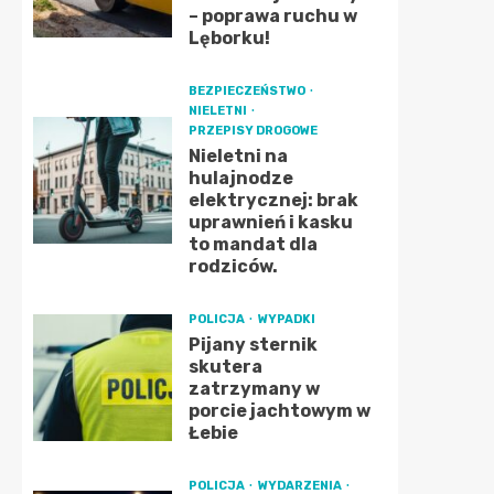
– poprawa ruchu w
Lęborku!
BEZPIECZEŃSTWO
NIELETNI
PRZEPISY DROGOWE
Nieletni na
hulajnodze
elektrycznej: brak
uprawnień i kasku
to mandat dla
rodziców.
POLICJA
WYPADKI
Pijany sternik
skutera
zatrzymany w
porcie jachtowym w
Łebie
POLICJA
WYDARZENIA