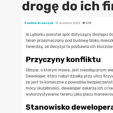
drogę do ich f
Paulina Krawczyk
12 września 2025
678
W Lęborku powstał spór dotyczący dostępu do 
teren przeznaczony pod budowę bloku mieszka
twierdzą, że decyzja ta pozbawia ich kluczow
Przyczyny konfliktu
Obszar, o którym mowa, jest nieodłącznym el
Deweloper, który nabył działkę przy ulicy K
że jest to konieczne z powodów bezpieczeństw
mocy służebności, deweloper oskarża ich o na
wykorzystywanie terenu jako placu manewro
Stanowisko deweloper