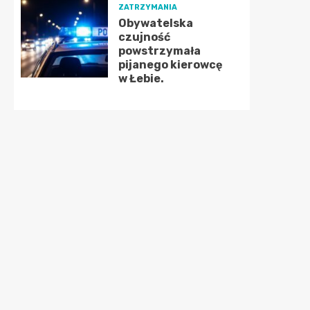
ZATRZYMANIA
Obywatelska
czujność
powstrzymała
pijanego kierowcę
w Łebie.