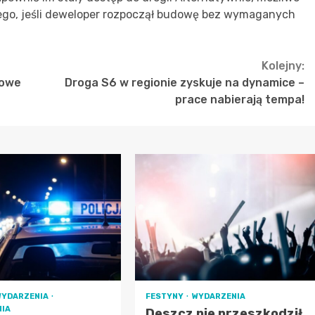
ego, jeśli deweloper rozpoczął budowę bez wymaganych
Kolejny:
nowe
Droga S6 w regionie zyskuje na dynamice –
prace nabierają tempa!
WYDARZENIA
FESTYNY
WYDARZENIA
IA
Deszcz nie przeszkodził