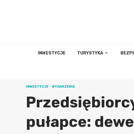
Skip
to
content
INWESTYCJE
TURYSTYKA
BEZP
INWESTYCJE
WYDARZENIA
Przedsiębiorc
pułapce: dewe