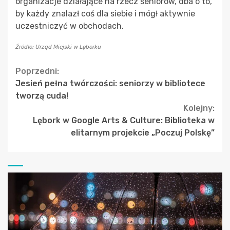
organizacje działające na rzecz seniorów, dba o to,
by każdy znalazł coś dla siebie i mógł aktywnie
uczestniczyć w obchodach.
Źródło: Urząd Miejski w Lęborku
Continue
Poprzedni:
Jesień pełna twórczości: seniorzy w bibliotece
Reading
tworzą cuda!
Kolejny:
Lębork w Google Arts & Culture: Biblioteka w
elitarnym projekcie „Poczuj Polskę”