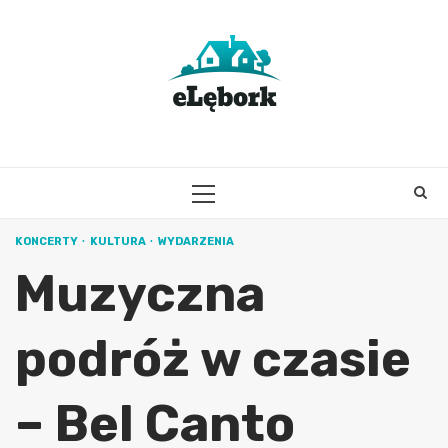
Skip
to
content
PRIMARY
MENU
KONCERTY
KULTURA
WYDARZENIA
Muzyczna
podróż w czasie
– Bel Canto