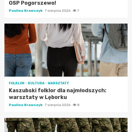
OSP Pogorszewo!
Paulina Krawczyk
7 sierpnia 2026
7
FOLKLOR
KULTURA
WARSZTATY
Kaszubski folklor dla najmłodszych:
warsztaty w Lęborku
Paulina Krawczyk
7 sierpnia 2026
8