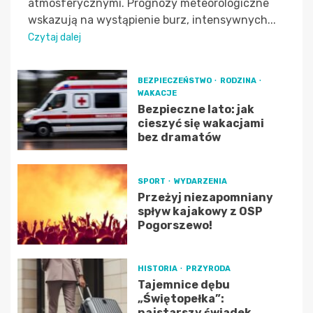
atmosferycznymi. Prognozy meteorologiczne
wskazują na wystąpienie burz, intensywnych...
Czytaj dalej
BEZPIECZEŃSTWO
RODZINA
WAKACJE
Bezpieczne lato: jak
cieszyć się wakacjami
bez dramatów
SPORT
WYDARZENIA
Przeżyj niezapomniany
spływ kajakowy z OSP
Pogorszewo!
HISTORIA
PRZYRODA
Tajemnice dębu
„Świętopełka”:
najstarszy świadek