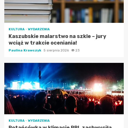
KULTURA
WYDARZENIA
Kaszubskie malarstwo na szkle – jury
wciąż w trakcie oceniania!
Paulina Krawczyk
5 sierpnia 2026
23
KULTURA
WYDARZENIA
Potańcówka w klimacie PRL zachwyciła