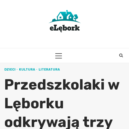
Skip
to
content
PRIMARY
MENU
DZIECI
KULTURA
LITERATURA
Przedszkolaki w
Lęborku
odkrywają trzy