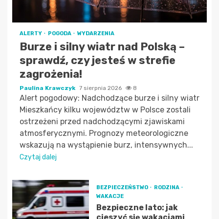
ALERTY
POGODA
WYDARZENIA
Burze i silny wiatr nad Polską –
sprawdź, czy jesteś w strefie
zagrożenia!
Paulina Krawczyk
7 sierpnia 2026
8
Alert pogodowy: Nadchodzące burze i silny wiatr
Mieszkańcy kilku województw w Polsce zostali
ostrzeżeni przed nadchodzącymi zjawiskami
atmosferycznymi. Prognozy meteorologiczne
wskazują na wystąpienie burz, intensywnych...
Czytaj dalej
BEZPIECZEŃSTWO
RODZINA
WAKACJE
Bezpieczne lato: jak
cieszyć się wakacjami