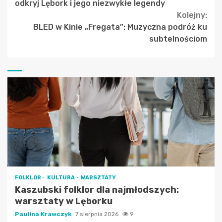
Reading
odkryj Lębork i jego niezwykłe legendy
Kolejny:
BLED w Kinie „Fregata”: Muzyczna podróż ku
subtelnościom
FOLKLOR
KULTURA
WARSZTATY
Kaszubski folklor dla najmłodszych:
warsztaty w Lęborku
Paulina Krawczyk
7 sierpnia 2026
9