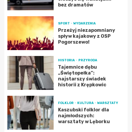
bez dramatów
SPORT
WYDARZENIA
Przeżyj niezapomniany
spływ kajakowy z OSP
Pogorszewo!
HISTORIA
PRZYRODA
Tajemnice dębu
„Świętopełka”:
najstarszy świadek
historii z Krępkowic
FOLKLOR
KULTURA
WARSZTATY
Kaszubski folklor dla
najmłodszych:
warsztaty w Lęborku