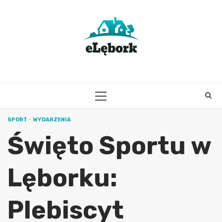
Skip
to
content
PRIMARY
MENU
SPORT
WYDARZENIA
Święto Sportu w
Lęborku:
Plebiscyt