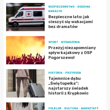
BEZPIECZEŃSTWO
RODZINA
WAKACJE
Bezpieczne lato: jak
cieszyć się wakacjami
bez dramatów
SPORT
WYDARZENIA
Przeżyj niezapomniany
spływ kajakowy z OSP
Pogorszewo!
HISTORIA
PRZYRODA
Tajemnice dębu
„Świętopełka”:
najstarszy świadek
historii z Krępkowic
FOLKLOR
KULTURA
WARSZTATY