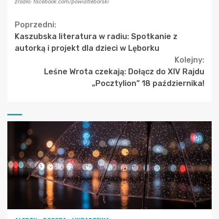
źródło: facebook.com/powiatleborski
Continue
Poprzedni:
Kaszubska literatura w radiu: Spotkanie z
Reading
autorką i projekt dla dzieci w Lęborku
Kolejny:
Leśne Wrota czekają: Dołącz do XIV Rajdu
„Pocztylion” 18 października!