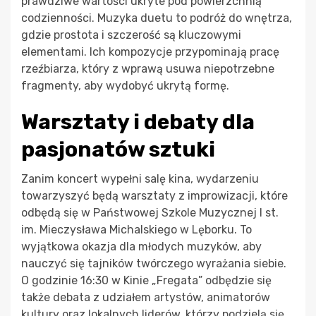
prawdziwe wartości ukryte pod powierzchnią
codzienności. Muzyka duetu to podróż do wnętrza,
gdzie prostota i szczerość są kluczowymi
elementami. Ich kompozycje przypominają pracę
rzeźbiarza, który z wprawą usuwa niepotrzebne
fragmenty, aby wydobyć ukrytą formę.
Warsztaty i debaty dla
pasjonatów sztuki
Zanim koncert wypełni salę kina, wydarzeniu
towarzyszyć będą warsztaty z improwizacji, które
odbędą się w Państwowej Szkole Muzycznej I st.
im. Mieczysława Michalskiego w Lęborku. To
wyjątkowa okazja dla młodych muzyków, aby
nauczyć się tajników twórczego wyrażania siebie.
O godzinie 16:30 w Kinie „Fregata” odbędzie się
także debata z udziałem artystów, animatorów
kultury oraz lokalnych liderów, którzy podzielą się