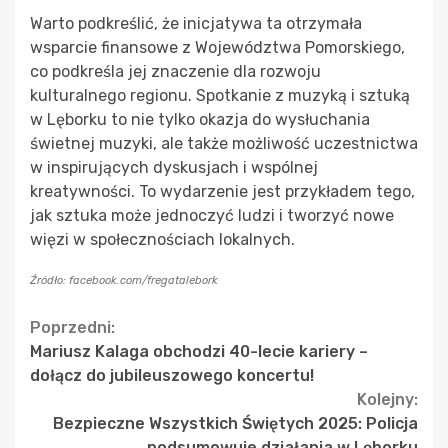
Warto podkreślić, że inicjatywa ta otrzymała
wsparcie finansowe z Województwa Pomorskiego,
co podkreśla jej znaczenie dla rozwoju
kulturalnego regionu. Spotkanie z muzyką i sztuką
w Lęborku to nie tylko okazja do wysłuchania
świetnej muzyki, ale także możliwość uczestnictwa
w inspirujących dyskusjach i wspólnej
kreatywności. To wydarzenie jest przykładem tego,
jak sztuka może jednoczyć ludzi i tworzyć nowe
więzi w społecznościach lokalnych.
Źródło: facebook.com/fregatalebork
Continue
Poprzedni:
Mariusz Kalaga obchodzi 40-lecie kariery –
Reading
dołącz do jubileuszowego koncertu!
Kolejny:
Bezpieczne Wszystkich Świętych 2025: Policja
podsumowuje działania w Lęborku