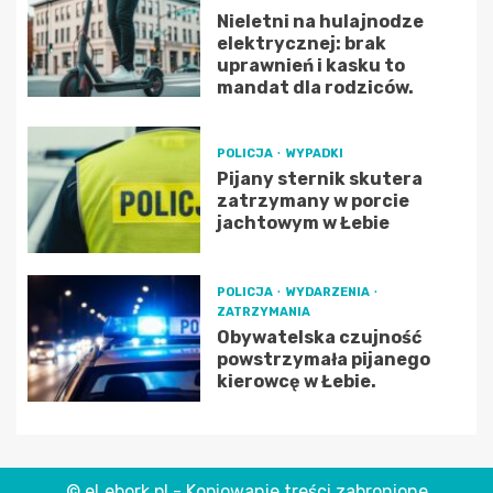
Nieletni na hulajnodze
elektrycznej: brak
uprawnień i kasku to
mandat dla rodziców.
POLICJA
WYPADKI
Pijany sternik skutera
zatrzymany w porcie
jachtowym w Łebie
POLICJA
WYDARZENIA
ZATRZYMANIA
Obywatelska czujność
powstrzymała pijanego
kierowcę w Łebie.
© eLebork.pl - Kopiowanie treści zabronione