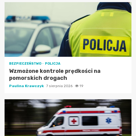
BEZPIECZEŃSTWO
POLICJA
Wzmożone kontrole prędkości na
pomorskich drogach
Paulina Krawczyk
7 sierpnia 2026
19