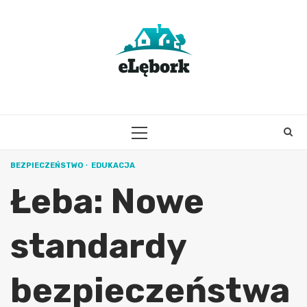
Skip
to
content
PRIMARY
MENU
BEZPIECZEŃSTWO
EDUKACJA
Łeba: Nowe
standardy
bezpieczeństwa