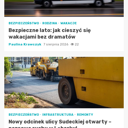
BEZPIECZEŃSTWO
RODZINA
WAKACJE
Bezpieczne lato: jak cieszyć się
wakacjami bez dramatów
Paulina Krawczyk
7 sierpnia 2026
22
BEZPIECZEŃSTWO
INFRASTRUKTURA
REMONTY
Nowy odcinek ulicy Sudeckiej otwarty –