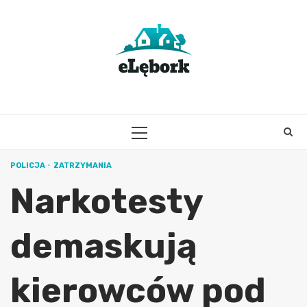
Skip
to
content
PRIMARY
MENU
POLICJA
ZATRZYMANIA
Narkotesty
demaskują
kierowców pod