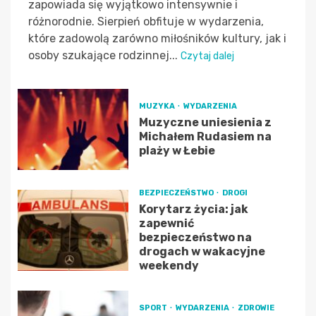
zapowiada się wyjątkowo intensywnie i
różnorodnie. Sierpień obfituje w wydarzenia,
które zadowolą zarówno miłośników kultury, jak i
osoby szukające rodzinnej...
Czytaj dalej
MUZYKA
WYDARZENIA
Muzyczne uniesienia z
Michałem Rudasiem na
plaży w Łebie
BEZPIECZEŃSTWO
DROGI
Korytarz życia: jak
zapewnić
bezpieczeństwo na
drogach w wakacyjne
weekendy
SPORT
WYDARZENIA
ZDROWIE