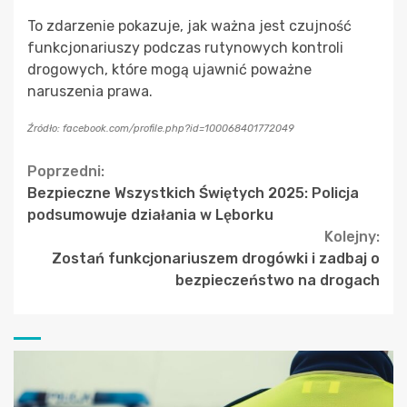
To zdarzenie pokazuje, jak ważna jest czujność
funkcjonariuszy podczas rutynowych kontroli
drogowych, które mogą ujawnić poważne
naruszenia prawa.
Źródło: facebook.com/profile.php?id=100068401772049
Continue
Poprzedni:
Bezpieczne Wszystkich Świętych 2025: Policja
Reading
podsumowuje działania w Lęborku
Kolejny:
Zostań funkcjonariuszem drogówki i zadbaj o
bezpieczeństwo na drogach