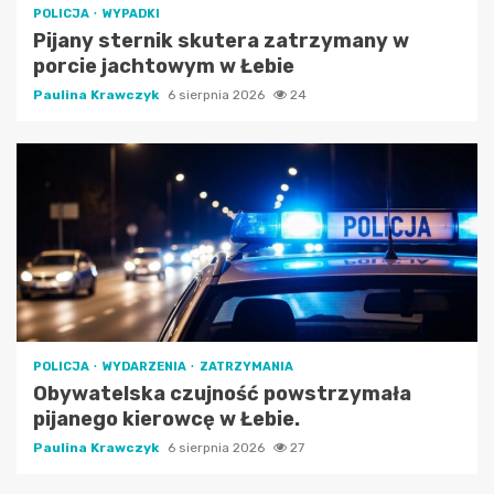
POLICJA
WYPADKI
Pijany sternik skutera zatrzymany w
porcie jachtowym w Łebie
Paulina Krawczyk
6 sierpnia 2026
24
POLICJA
WYDARZENIA
ZATRZYMANIA
Obywatelska czujność powstrzymała
pijanego kierowcę w Łebie.
Paulina Krawczyk
6 sierpnia 2026
27