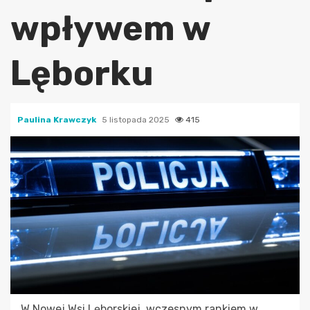
wpływem w
Lęborku
Paulina Krawczyk
5 listopada 2025
415
W Nowej Wsi Lęborskiej, wczesnym rankiem w