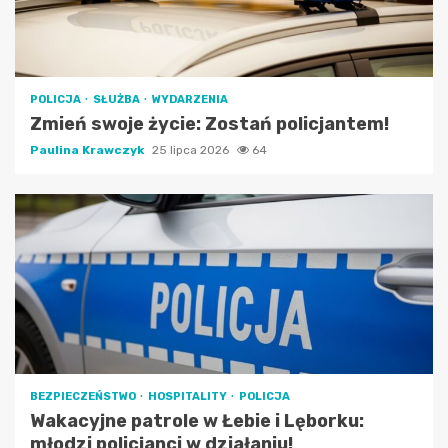
POLICJA
SŁUŻBA
WYDARZENIA
Zmień swoje życie: Zostań policjantem!
Paulina Krawczyk
25 lipca 2026
64
BEZPIECZEŃSTWO
HOSPITALITY
POLICJA
Wakacyjne patrole w Łebie i Lęborku:
młodzi policjanci w działaniu!