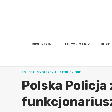
Skip
to
content
INWESTYCJE
TURYSTYKA
BEZP
POLICJA
WYDARZENIA
ZATRUDNIENIE
Polska Policj
funkcjonariu