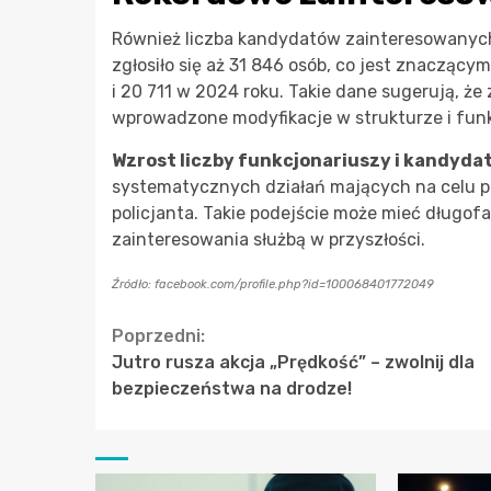
Również liczba kandydatów zainteresowanych 
zgłosiło się aż 31 846 osób, co jest znaczą
i 20 711 w 2024 roku. Takie dane sugerują, że
wprowadzone modyfikacje w strukturze i fun
Wzrost liczby funkcjonariuszy i kandyda
systematycznych działań mających na celu p
policjanta. Takie podejście może mieć długof
zainteresowania służbą w przyszłości.
Źródło: facebook.com/profile.php?id=100068401772049
Continue
Poprzedni:
Jutro rusza akcja „Prędkość” – zwolnij dla
Reading
bezpieczeństwa na drodze!