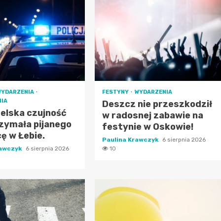
WYDARZENIA
FESTYNY
WYDARZENIA
IA
Deszcz nie przeszkodził
elska czujność
w radosnej zabawie na
zymała pijanego
festynie w Oskowie!
ę w Łebie.
Paulina Krawczyk
6 sierpnia 2026
rawczyk
6 sierpnia 2026
10