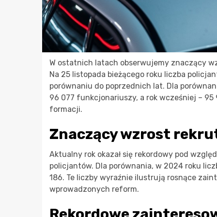
W ostatnich latach obserwujemy znaczący wzro
Na 25 listopada bieżącego roku liczba policj
porównaniu do poprzednich lat. Dla porównan
96 077 funkcjonariuszy, a rok wcześniej – 95
formacji.
Znaczący wzrost rekrut
Aktualny rok okazał się rekordowy pod wzglę
policjantów. Dla porównania, w 2024 roku lic
186. Te liczby wyraźnie ilustrują rosnące zain
wprowadzonych reform.
Rekordowe zaintereso