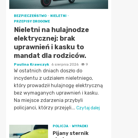
BEZPIECZEŃSTWO
NIELETNI
PRZEPISY DROGOWE
Nieletni na hulajnodze
elektrycznej: brak
uprawnień i kasku to
mandat dla rodziców.
Paulina Krawczyk
6 sierpnia 2026
9
W ostatnich dniach doszło do
incydentu z udziałem nieletniego,
który prowadził hulajnogę elektryczną
bez wymaganych uprawnień i kasku.
Na miejsce zdarzenia przybyli
policjanci, którzy przejęli...
Czytaj dalej
POLICJA
WYPADKI
Pijany sternik