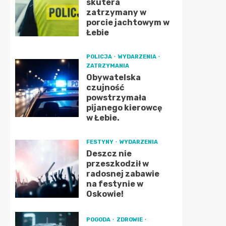
skutera
zatrzymany w
porcie jachtowym w
Łebie
POLICJA
WYDARZENIA
ZATRZYMANIA
Obywatelska
czujność
powstrzymała
pijanego kierowcę
w Łebie.
FESTYNY
WYDARZENIA
Deszcz nie
przeszkodził w
radosnej zabawie
na festynie w
Oskowie!
POGODA
ZDROWIE