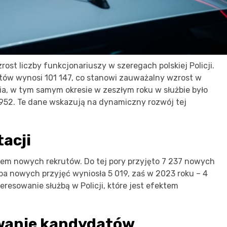
st liczby funkcjonariuszy w szeregach polskiej Policji.
antów wynosi 101 147, co stanowi zauważalny wzrost w
ia, w tym samym okresie w zeszłym roku w służbie było
 952. Te dane wskazują na dynamiczny rozwój tej
acji
dem nowych rekrutów. Do tej pory przyjęto 7 237 nowych
zba nowych przyjęć wyniosła 5 019, zaś w 2023 roku – 4
teresowanie służbą w Policji, które jest efektem
wanie kandydatów