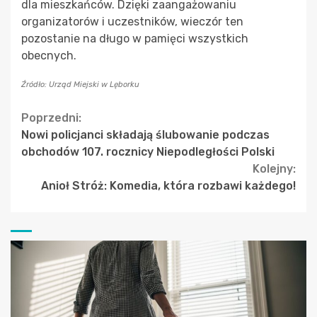
dla mieszkańców. Dzięki zaangażowaniu
organizatorów i uczestników, wieczór ten
pozostanie na długo w pamięci wszystkich
obecnych.
Źródło: Urząd Miejski w Lęborku
Continue
Poprzedni:
Nowi policjanci składają ślubowanie podczas
Reading
obchodów 107. rocznicy Niepodległości Polski
Kolejny:
Anioł Stróż: Komedia, która rozbawi każdego!