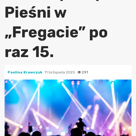
Pieśni w
„Fregacie” po
raz 15.
Paulina Krawczyk
11 listopada 2025
291