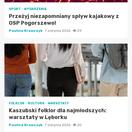
SPORT
WYDARZENIA
Przeżyj niezapomniany spływ kajakowy z
OSP Pogorszewo!
Paulina Krawczyk
7 sierpnia 2026
29
FOLKLOR
KULTURA
WARSZTATY
Kaszubski folklor dla najmłodszych:
warsztaty w Lęborku
Paulina Krawczyk
7 sierpnia 2026
20