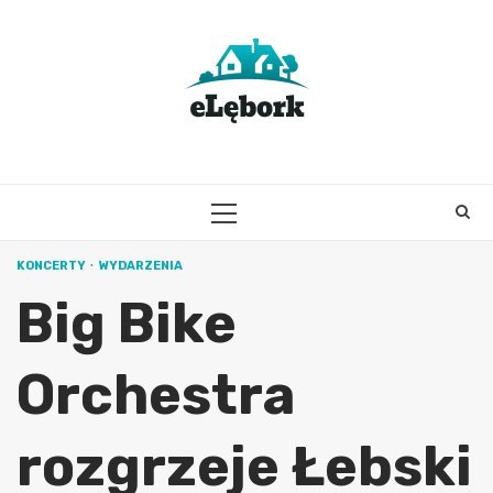
Skip
to
content
PRIMARY
MENU
KONCERTY
WYDARZENIA
Big Bike
Orchestra
rozgrzeje Łebski