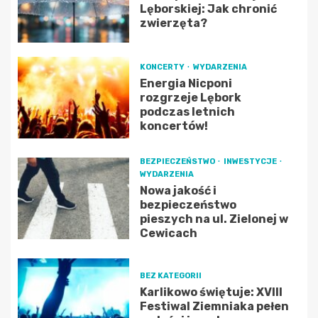
Lęborskiej: Jak chronić
zwierzęta?
KONCERTY
WYDARZENIA
Energia Nicponi
rozgrzeje Lębork
podczas letnich
koncertów!
BEZPIECZEŃSTWO
INWESTYCJE
WYDARZENIA
Nowa jakość i
bezpieczeństwo
pieszych na ul. Zielonej w
Cewicach
BEZ KATEGORII
Karlikowo świętuje: XVIII
Festiwal Ziemniaka pełen