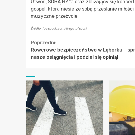
Utwór „SOBĄ BYĆ” oraz zbliżający się koncert
gospel, która niesie ze sobą przesłanie miłośc
muzyczne przeżycie!
Źródło: facebook.com/fregatalebork
Continue
Poprzedni:
Rowerowe bezpieczeństwo w Lęborku – sp
Reading
nasze osiągnięcia i podziel się opinią!