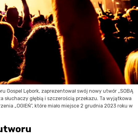
óru Gospel Lębork, zaprezentował swój nowy utwór „SOBĄ
sza słuchaczy głębią i szczerością przekazu. Ta wyjątkowa
nia „OGIEŃ”, które miało miejsce 2 grudnia 2023 roku w
 utworu