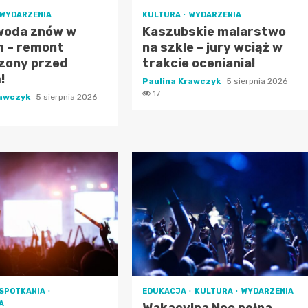
WYDARZENIA
KULTURA
WYDARZENIA
 woda znów w
Kaszubskie malarstwo
h – remont
na szkle – jury wciąż w
zony przed
trakcie oceniania!
!
Paulina Krawczyk
5 sierpnia 2026
17
rawczyk
5 sierpnia 2026
SPOTKANIA
EDUKACJA
KULTURA
WYDARZENIA
A
Wakacyjna Noc pełna