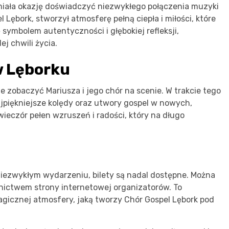
miała okazję doświadczyć niezwykłego połączenia muzyki
 Lębork, stworzył atmosferę pełną ciepła i miłości, które
 symbolem autentyczności i głębokiej refleksji,
j chwili życia.
w Lęborku
e zobaczyć Mariusza i jego chór na scenie. W trakcie tego
piękniejsze kolędy oraz utwory gospel w nowych,
eczór pełen wzruszeń i radości, który na długo
niezwykłym wydarzeniu, bilety są nadal dostępne. Można
ednictwem strony internetowej organizatorów. To
gicznej atmosfery, jaką tworzy Chór Gospel Lębork pod