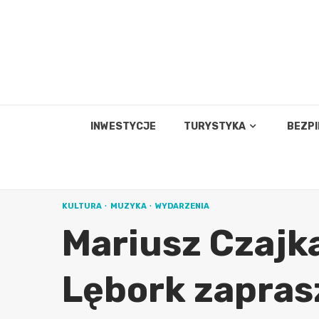
Skip
to
content
INWESTYCJE
TURYSTYKA
BEZP
KULTURA
MUZYKA
WYDARZENIA
Mariusz Czajka
Lębork zapras