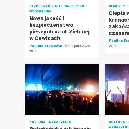
BEZPIECZEŃSTWO
INWESTYCJE
REMONTY
WYDARZENIA
Ciepła
Nowa jakość i
kranac
bezpieczeństwo
zakońc
pieszych na ul. Zielonej
czasem
w Cewicach
Paulina K
Paulina Krawczyk
5 sierpnia 2026
17
15
KULTURA
WYDARZENIA
KULTURA
WYDARZENI
Potańcówka w klimacie