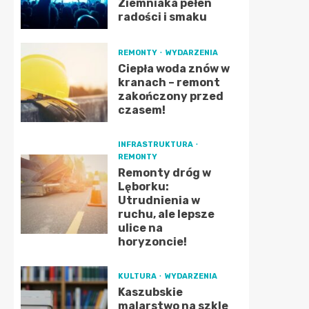
Ziemniaka pełen
radości i smaku
REMONTY
WYDARZENIA
Ciepła woda znów w
kranach – remont
zakończony przed
czasem!
INFRASTRUKTURA
REMONTY
Remonty dróg w
Lęborku:
Utrudnienia w
ruchu, ale lepsze
ulice na
horyzoncie!
KULTURA
WYDARZENIA
Kaszubskie
malarstwo na szkle