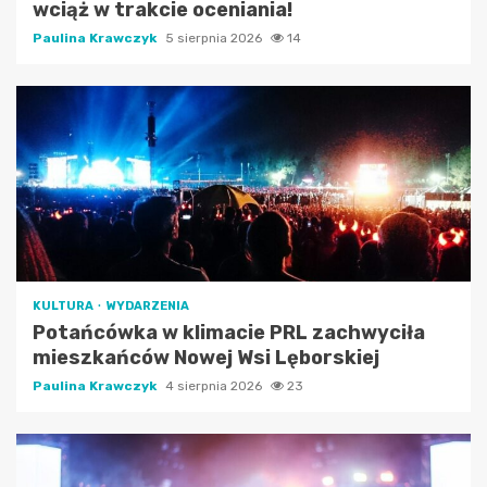
wciąż w trakcie oceniania!
Paulina Krawczyk
5 sierpnia 2026
14
KULTURA
WYDARZENIA
Potańcówka w klimacie PRL zachwyciła
mieszkańców Nowej Wsi Lęborskiej
Paulina Krawczyk
4 sierpnia 2026
23