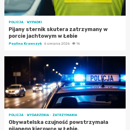
POLICJA
WYPADKI
Pijany sternik skutera zatrzymany w
porcie jachtowym w Łebie
Paulina Krawczyk
6 sierpnia 2026
16
POLICJA
WYDARZENIA
ZATRZYMANIA
Obywatelska czujność powstrzymała
pijanego kierowcę w Łebie.