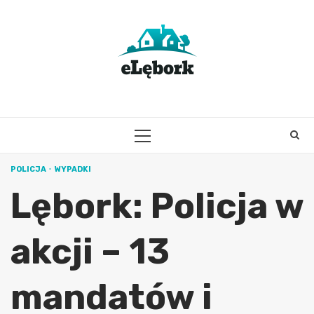
Skip
to
content
PRIMARY
MENU
POLICJA
WYPADKI
Lębork: Policja w
akcji – 13
mandatów i