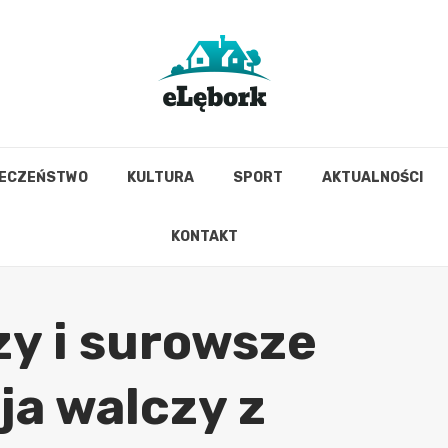
IECZEŃSTWO
KULTURA
SPORT
AKTUALNOŚCI
KONTAKT
y i surowsze
cja walczy z