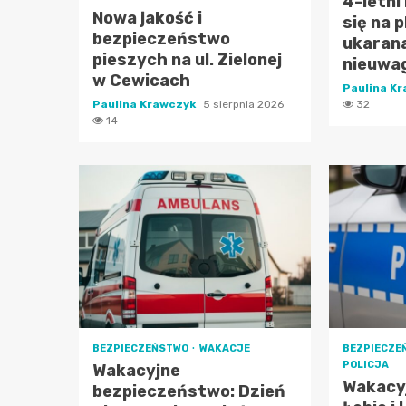
4-letni
Nowa jakość i
się na 
bezpieczeństwo
ukaran
pieszych na ul. Zielonej
nieuwa
w Cewicach
Paulina K
Paulina Krawczyk
5 sierpnia 2026
32
14
BEZPIECZEŃSTWO
WAKACJE
BEZPIECZE
POLICJA
Wakacyjne
Wakacyj
bezpieczeństwo: Dzień