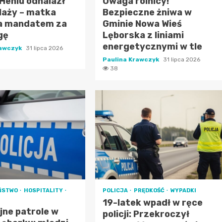
 Heniu odnalazł
Uwaga rolnicy!
plaży – matka
Bezpieczne żniwa w
a mandatem za
Gminie Nowa Wieś
gę
Lęborska z liniami
energetycznymi w tle
rawczyk
31 lipca 2026
Paulina Krawczyk
31 lipca 2026
38
ŃSTWO
HOSPITALITY
POLICJA
PRĘDKOŚĆ
WYPADKI
19-latek wpadł w ręce
ne patrole w
policji: Przekroczył