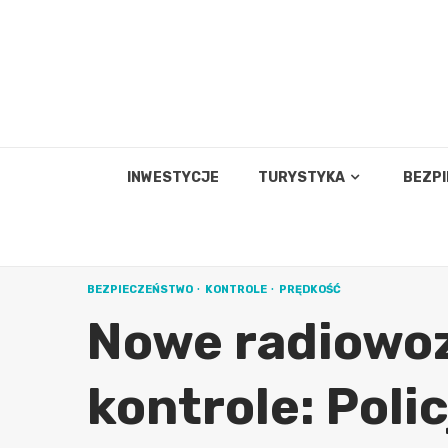
Skip
to
content
INWESTYCJE
TURYSTYKA
BEZP
BEZPIECZEŃSTWO
KONTROLE
PRĘDKOŚĆ
Nowe radiowoz
kontrole: Poli