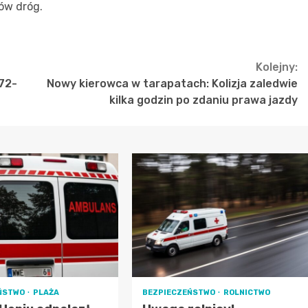
ów dróg.
Kolejny:
 72-
Nowy kierowca w tarapatach: Kolizja zaledwie
kilka godzin po zdaniu prawa jazdy
ŃSTWO
PLAŻA
BEZPIECZEŃSTWO
ROLNICTWO