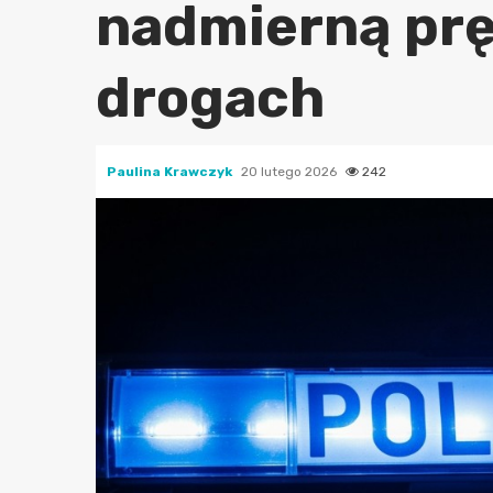
nadmierną prę
drogach
Paulina Krawczyk
20 lutego 2026
242