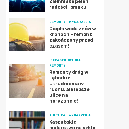
Ziemniaka pełen
radości i smaku
REMONTY
WYDARZENIA
Ciepła woda znów w
kranach – remont
zakończony przed
czasem!
INFRASTRUKTURA
REMONTY
Remonty dróg w
Lęborku:
Utrudnienia w
ruchu, ale lepsze
ulice na
horyzoncie!
KULTURA
WYDARZENIA
Kaszubskie
malarstwo na szkle