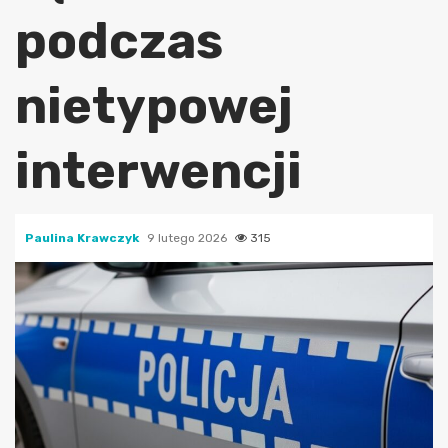
podczas
nietypowej
interwencji
Paulina Krawczyk
9 lutego 2026
315