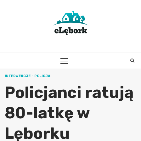
Skip
to
content
PRIMARY
MENU
INTERWENCJE
POLICJA
Policjanci ratują
80-latkę w
Lęborku