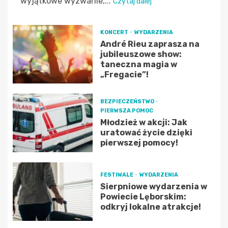
wyjątkowe wyzwanie,...
Czytaj dalej
KONCERT
WYDARZENIA
André Rieu zaprasza na
jubileuszowe show:
taneczna magia w
„Fregacie”!
BEZPIECZEŃSTWO
PIERWSZA POMOC
Młodzież w akcji: Jak
uratować życie dzięki
pierwszej pomocy!
FESTIWALE
WYDARZENIA
Sierpniowe wydarzenia w
Powiecie Lęborskim:
odkryj lokalne atrakcje!