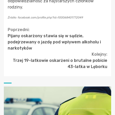
odpowiedzialność za najstarszych członków
rodziny.
Źródło: facebook.com/profile.php?id=100068401772049
Continue
Poprzedni:
Pijany oskarżony stawia się w sądzie,
Reading
podejrzewany o jazdę pod wpływem alkoholu i
narkotyków
Kolejny:
Trzej 19-latkowie oskarżeni o brutalne pobicie
43-latka w Lęborku