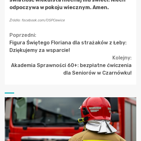
odpoczywa w pokoju wiecznym. Amen.
Źródło: facebook.com/OSPCewice
Continue
Poprzedni:
Figura Świętego Floriana dla strażaków z Łeby:
Reading
Dziękujemy za wsparcie!
Kolejny:
Akademia Sprawności 60+: bezpłatne ćwiczenia
dla Seniorów w Czarnówku!