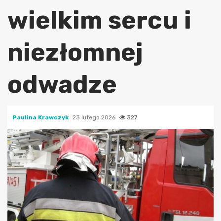
wielkim sercu i
niezłomnej
odwadze
Paulina Krawczyk
23 lutego 2026
327