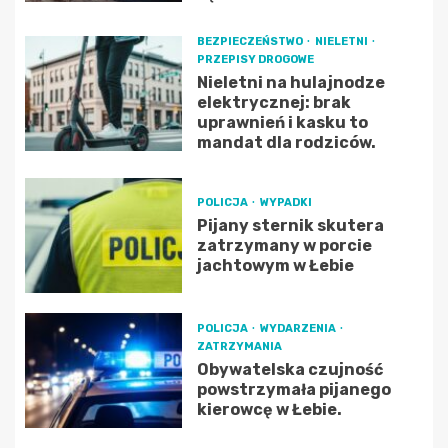
BEZPIECZEŃSTWO
NIELETNI
PRZEPISY DROGOWE
Nieletni na hulajnodze
elektrycznej: brak
uprawnień i kasku to
mandat dla rodziców.
POLICJA
WYPADKI
Pijany sternik skutera
zatrzymany w porcie
jachtowym w Łebie
POLICJA
WYDARZENIA
ZATRZYMANIA
Obywatelska czujność
powstrzymała pijanego
kierowcę w Łebie.