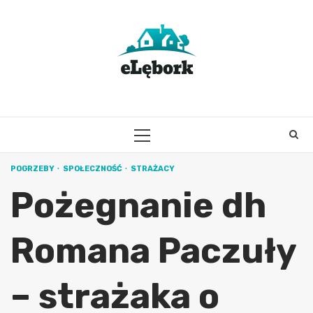
Skip
to
content
PRIMARY
MENU
POGRZEBY
SPOŁECZNOŚĆ
STRAŻACY
Pożegnanie dh
Romana Paczuły
– strażaka o