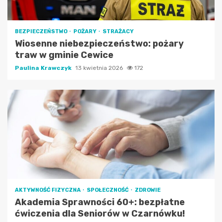
BEZPIECZEŃSTWO
POŻARY
STRAŻACY
Wiosenne niebezpieczeństwo: pożary
traw w gminie Cewice
Paulina Krawczyk
13 kwietnia 2026
172
AKTYWNOŚĆ FIZYCZNA
SPOŁECZNOŚĆ
ZDROWIE
Akademia Sprawności 60+: bezpłatne
ćwiczenia dla Seniorów w Czarnówku!