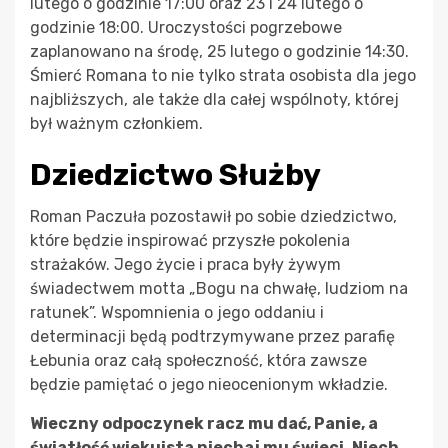
lutego o godzinie 17:00 oraz 23 i 24 lutego o
godzinie 18:00. Uroczystości pogrzebowe
zaplanowano na środę, 25 lutego o godzinie 14:30.
Śmierć Romana to nie tylko strata osobista dla jego
najbliższych, ale także dla całej wspólnoty, której
był ważnym członkiem.
Dziedzictwo Służby
Roman Paczuła pozostawił po sobie dziedzictwo,
które będzie inspirować przyszłe pokolenia
strażaków. Jego życie i praca były żywym
świadectwem motta „Bogu na chwałę, ludziom na
ratunek”. Wspomnienia o jego oddaniu i
determinacji będą podtrzymywane przez parafię
Łebunia oraz całą społeczność, która zawsze
będzie pamiętać o jego nieocenionym wkładzie.
Wieczny odpoczynek racz mu dać, Panie, a
światłość wiekuista niechaj mu świeci. Niech