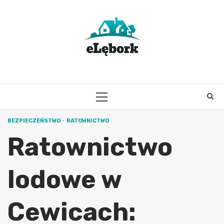
Skip
to
content
PRIMARY
MENU
BEZPIECZEŃSTWO
RATOWNICTWO
Ratownictwo
lodowe w
Cewicach: