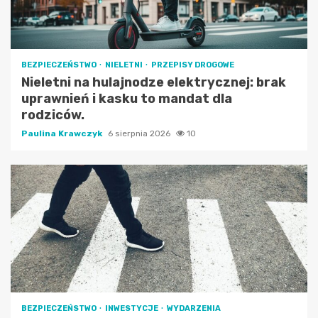
BEZPIECZEŃSTWO
NIELETNI
PRZEPISY DROGOWE
Nieletni na hulajnodze elektrycznej: brak
uprawnień i kasku to mandat dla
rodziców.
Paulina Krawczyk
6 sierpnia 2026
10
BEZPIECZEŃSTWO
INWESTYCJE
WYDARZENIA