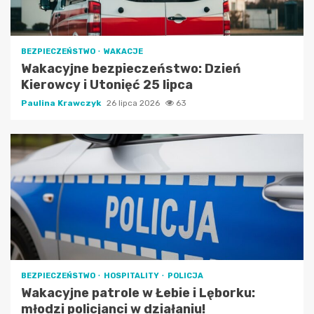
BEZPIECZEŃSTWO
WAKACJE
Wakacyjne bezpieczeństwo: Dzień
Kierowcy i Utonięć 25 lipca
Paulina Krawczyk
26 lipca 2026
63
BEZPIECZEŃSTWO
HOSPITALITY
POLICJA
Wakacyjne patrole w Łebie i Lęborku:
młodzi policjanci w działaniu!