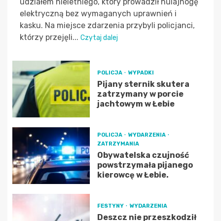
udziałem nieletniego, który prowadził hulajnogę
elektryczną bez wymaganych uprawnień i
kasku. Na miejsce zdarzenia przybyli policjanci,
którzy przejęli...
Czytaj dalej
POLICJA
WYPADKI
Pijany sternik skutera
zatrzymany w porcie
jachtowym w Łebie
POLICJA
WYDARZENIA
ZATRZYMANIA
Obywatelska czujność
powstrzymała pijanego
kierowcę w Łebie.
FESTYNY
WYDARZENIA
Deszcz nie przeszkodził