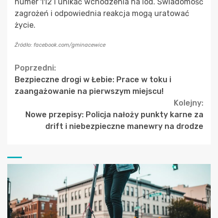
numer 112 i unikać wchodzenia na lód. Świadomość
zagrożeń i odpowiednia reakcja mogą uratować
życie.
Źródło: facebook.com/gminacewice
Continue
Poprzedni:
Bezpieczne drogi w Łebie: Prace w toku i
Reading
zaangażowanie na pierwszym miejscu!
Kolejny:
Nowe przepisy: Policja nałoży punkty karne za
drift i niebezpieczne manewry na drodze