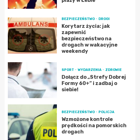
plaży w Łebie
BEZPIECZEŃSTWO
DROGI
Korytarz życia: jak
zapewnić
bezpieczeństwo na
drogach w wakacyjne
weekendy
SPORT
WYDARZENIA
ZDROWIE
Dołącz do „Strefy Dobrej
Formy 60+” i zadbaj o
siebie!
BEZPIECZEŃSTWO
POLICJA
Wzmożone kontrole
prędkości na pomorskich
drogach