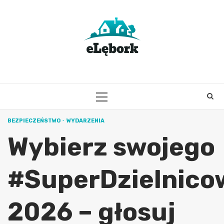
Skip
to
content
PRIMARY
MENU
BEZPIECZEŃSTWO
WYDARZENIA
Wybierz swojego
#SuperDzielnico
2026 – głosuj