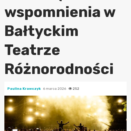
wspomnienia w
Bałtyckim
Teatrze
Różnorodności
Paulina Krawczyk
6 marca 2026
252