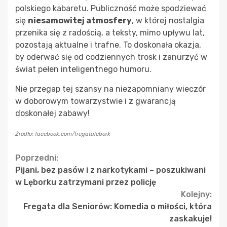
polskiego kabaretu. Publiczność może spodziewać
się
niesamowitej atmosfery
, w której nostalgia
przenika się z radością, a teksty, mimo upływu lat,
pozostają aktualne i trafne. To doskonała okazja,
by oderwać się od codziennych trosk i zanurzyć w
świat pełen inteligentnego humoru.
Nie przegap tej szansy na niezapomniany wieczór
w doborowym towarzystwie i z gwarancją
doskonałej zabawy!
Źródło: facebook.com/fregatalebork
Continue
Poprzedni:
Pijani, bez pasów i z narkotykami – poszukiwani
Reading
w Lęborku zatrzymani przez policję
Kolejny:
Fregata dla Seniorów: Komedia o miłości, która
zaskakuje!