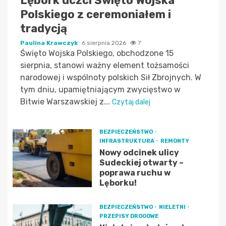
Lębork uczci Święto Wojska
Polskiego z ceremoniałem i
tradycją
Paulina Krawczyk
6 sierpnia 2026
7
Święto Wojska Polskiego, obchodzone 15
sierpnia, stanowi ważny element tożsamości
narodowej i wspólnoty polskich Sił Zbrojnych. W
tym dniu, upamiętniającym zwycięstwo w
Bitwie Warszawskiej z...
Czytaj dalej
BEZPIECZEŃSTWO
INFRASTRUKTURA
REMONTY
Nowy odcinek ulicy
Sudeckiej otwarty –
poprawa ruchu w
Lęborku!
BEZPIECZEŃSTWO
NIELETNI
PRZEPISY DROGOWE