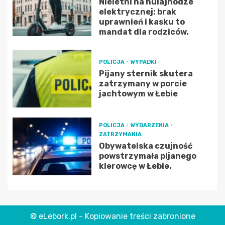
Nieletni na hulajnodze
elektrycznej: brak
uprawnień i kasku to
mandat dla rodziców.
POLICJA
WYPADKI
Pijany sternik skutera
zatrzymany w porcie
jachtowym w Łebie
POLICJA
WYDARZENIA
ZATRZYMANIA
Obywatelska czujność
powstrzymała pijanego
kierowcę w Łebie.
© eLebork.pl - Kopiowanie treści zabronione