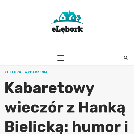
Skip
to
content
PRIMARY
MENU
KULTURA
WYDARZENIA
Kabaretowy
wieczór z Hanką
Bielicką: humor i