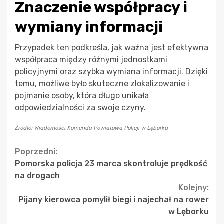
Znaczenie współpracy i
wymiany informacji
Przypadek ten podkreśla, jak ważna jest efektywna
współpraca między różnymi jednostkami
policyjnymi oraz szybka wymiana informacji. Dzięki
temu, możliwe było skuteczne zlokalizowanie i
pojmanie osoby, która długo unikała
odpowiedzialności za swoje czyny.
Źródło: Wiadomości Komenda Powiatowa Policji w Lęborku
Continue
Poprzedni:
Pomorska policja 23 marca skontroluje prędkość
Reading
na drogach
Kolejny:
Pijany kierowca pomylił biegi i najechał na rower
w Lęborku