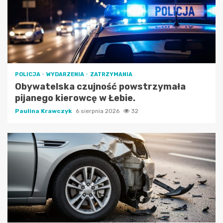
POLICJA
WYDARZENIA
ZATRZYMANIA
Obywatelska czujność powstrzymała
pijanego kierowcę w Łebie.
Paulina Krawczyk
6 sierpnia 2026
32