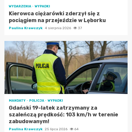
WYDARZENIA
WYPADKI
Kierowca ciężarówki zderzył się z
pociągiem na przejeździe w Lęborku
Paulina Krawczyk
4 sierpnia 2026
37
MANDATY
POLICJA
WYPADKI
Gdański 19-latek zatrzymany za
szaleńczą prędkość: 103 km/h w terenie
zabudowanym!
Paulina Krawczyk
25 lipca 2026
64