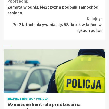
Continue
Poprzedni:
Zemsta w ogniu: Mężczyzna podpalił samochód
Reading
sąsiada
Kolejny:
Po 9 latach ukrywania się, 58-latek w końcu w
rękach policji
BEZPIECZEŃSTWO
POLICJA
Wzmożone kontrole prędkości na