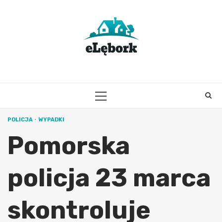
Skip
to
content
PRIMARY
MENU
POLICJA
WYPADKI
Pomorska
policja 23 marca
skontroluje