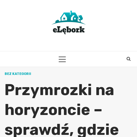
Skip
to
content
PRIMARY
MENU
BEZ KATEGORII
Przymrozki na
horyzoncie –
sprawdź, gdzie