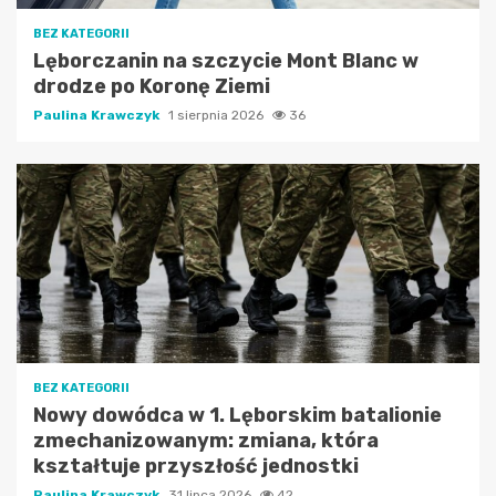
BEZ KATEGORII
Lęborczanin na szczycie Mont Blanc w
drodze po Koronę Ziemi
Paulina Krawczyk
1 sierpnia 2026
36
BEZ KATEGORII
Nowy dowódca w 1. Lęborskim batalionie
zmechanizowanym: zmiana, która
kształtuje przyszłość jednostki
Paulina Krawczyk
31 lipca 2026
42