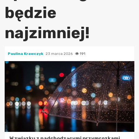
będzie
najzimniej!
Paulina Krawczyk
23 marca 2026
191
W związku z nadchodzącymi przymrozkami,