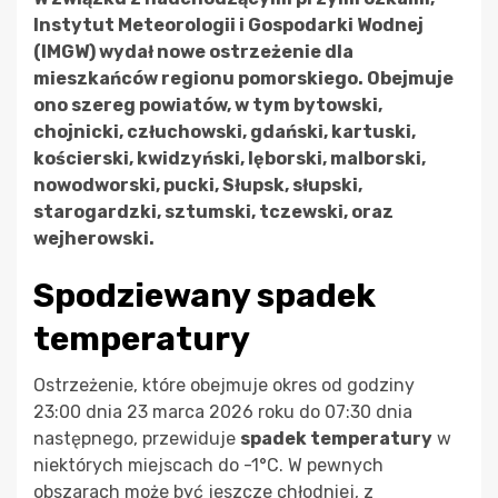
Instytut Meteorologii i Gospodarki Wodnej
(IMGW) wydał nowe ostrzeżenie dla
mieszkańców regionu pomorskiego. Obejmuje
ono szereg powiatów, w tym bytowski,
chojnicki, człuchowski, gdański, kartuski,
kościerski, kwidzyński, lęborski, malborski,
nowodworski, pucki, Słupsk, słupski,
starogardzki, sztumski, tczewski, oraz
wejherowski.
Spodziewany spadek
temperatury
Ostrzeżenie, które obejmuje okres od godziny
23:00 dnia 23 marca 2026 roku do 07:30 dnia
następnego, przewiduje
spadek temperatury
w
niektórych miejscach do -1°C. W pewnych
obszarach może być jeszcze chłodniej, z