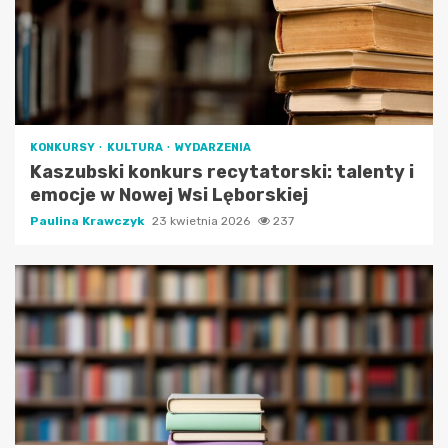
KONKURSY
KULTURA
WYDARZENIA
Kaszubski konkurs recytatorski: talenty i
emocje w Nowej Wsi Lęborskiej
Paulina Krawczyk
23 kwietnia 2026
237