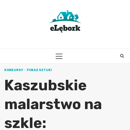
Skip
to
content
PRIMARY
MENU
KONKURSY
POKAZ SZTUKI
Kaszubskie
malarstwo na
szkle: