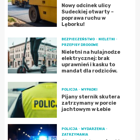
Nowy odcinek ulicy
Sudeckiej otwarty –
poprawa ruchu w
Lęborku!
BEZPIECZEŃSTWO
NIELETNI
PRZEPISY DROGOWE
Nieletni na hulajnodze
elektrycznej: brak
uprawnień i kasku to
mandat dla rodziców.
POLICJA
WYPADKI
Pijany sternik skutera
zatrzymany w porcie
jachtowym w Łebie
POLICJA
WYDARZENIA
ZATRZYMANIA