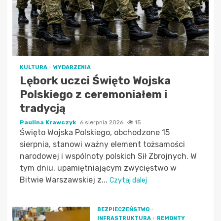
KULTURA
WYDARZENIA
Lębork uczci Święto Wojska
Polskiego z ceremoniałem i
tradycją
Paulina Krawczyk
6 sierpnia 2026
15
Święto Wojska Polskiego, obchodzone 15
sierpnia, stanowi ważny element tożsamości
narodowej i wspólnoty polskich Sił Zbrojnych. W
tym dniu, upamiętniającym zwycięstwo w
Bitwie Warszawskiej z...
Czytaj dalej
BEZPIECZEŃSTWO
INFRASTRUKTURA
REMONTY